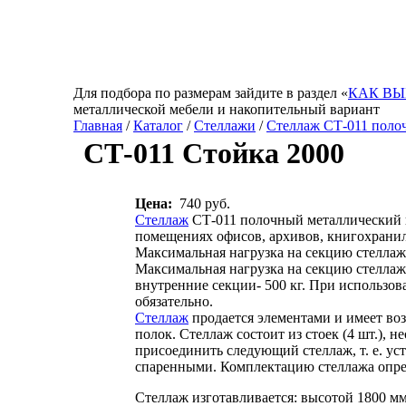
Для подбора по размерам зайдите в раздел «
КАК ВЫ
металлической мебели и накопительный вариант
Главная
/
Каталог
/
Стеллажи
/
Стеллаж СТ-011 поло
СТ-011 Стойка 2000
Цена:
740 руб.
Стеллаж
СТ-011 полочный металлический и
помещениях офисов, архивов, книгохранили
Максимальная нагрузка на секцию стеллажа
Максимальная нагрузка на секцию стеллажа
внутренние секции- 500 кг. При использов
обязательно.
Стеллаж
продается элементами и имеет во
полок. Стеллаж состоит из стоек (4 шт.), 
присоединить следующий стеллаж, т. е. у
спаренными. Комплектацию стеллажа опре
Стеллаж изготавливается: высотой 1800 мм,