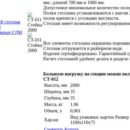
мм.; длиной 700 мм и 1000 мм.
Допустимое минимальное количество полок
Полки стеллажа устанавливаются с шагом 
полок крепятся с уголками жесткости.
й стеллаж
Стеллаж имеет возможность регулирования
2
ижные СДМ
Все элементы стеллажа окрашены порошко
Стеллаж отгружается в разборном виде.
Изделие сертифицировано. Гарантийный ср
Расчет стеллажей удобнее делать в раздел
Большую нагрузку на секцию можно пол
СТ-012
Высота, мм
2000
Ширина, мм
35
Глубина, мм
35
Масса, кг
1,96
Объем, л
0,001
Вид упаковки: картон Размер 
Хар-ки
1100х110х75
Сравнить
Купить