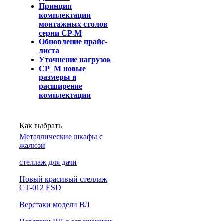
Принцип
комплектации
монтажных столов
серии СР-М
Обновление прайс-
листа
Уточнение нагрузок
СР_М новые
размеры и
расширение
комплектации
Как выбрать
Металлические шкафы с
жалюзи
cтеллаж для дачи
Новый красивый стеллаж
СТ-012 ESD
Верстаки модели ВЛ