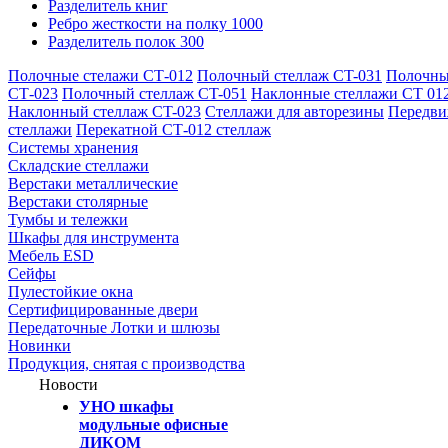
Разделитель книг
Ребро жесткости на полку 1000
Разделитель полок 300
Полочные стелажи СТ-012
Полочный стеллаж CT-031
Полочны
СТ-023
Полочный стеллаж CT-051
Наклонные стеллажи СТ 01
Наклонный стеллаж CT-023
Стеллажи для авторезины
Передв
стеллажи
Перекатной СТ-012 стеллаж
Системы хранения
Складские стеллажи
Верстаки металлические
Верстаки столярные
Тумбы и тележки
Шкафы для инструмента
Мебель ESD
Сейфы
Пулестойкие окна
Сертифицированные двери
Передаточные Лотки и шлюзы
Новинки
Продукция, снятая с производства
Новости
УНО шкафы
модульные офисные
ДИКОМ