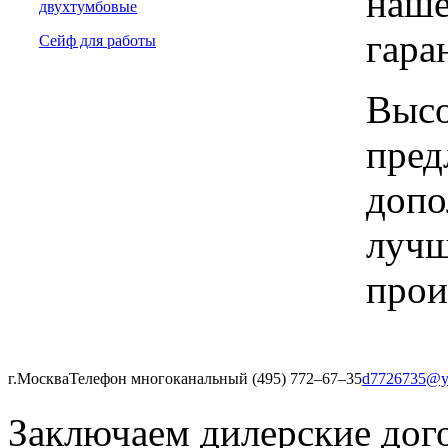
наше
двухтумбовые
гара
Сейф для работы
Высо
пред
допо
лучш
прои
г.Москва
Телефон многоканальный (495) 772‒67‒35
d7726735@y
Заключаем дилерские дог