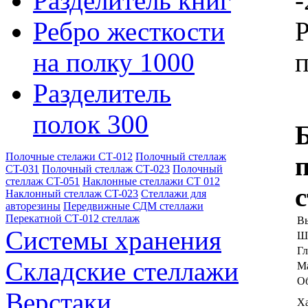
Разделитель книг
-
Ребро жесткости
Р
на полку 1000
п
Разделитель
полок 300
Полочные стелажи СТ-012
Полочный стеллаж
CT-031
Полочный стеллаж СТ-023
Полочный
стеллаж CT-051
Наклонные стеллажи СТ 012
Наклонный стеллаж CT-023
Стеллажи для
авторезины
Передвижные СДМ стеллажи
Перекатной СТ-012 стеллаж
Вы
Системы хранения
Ш
Гл
Складские стеллажи
Ма
Об
Верстаки
Х