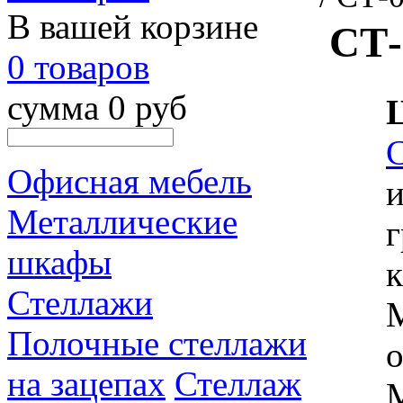
В вашей корзине
СТ-
0 товаров
сумма 0 руб
Офисная мебель
и
Металлические
г
шкафы
к
Стеллажи
М
Полочные стеллажи
о
на зацепах
Стеллаж
М