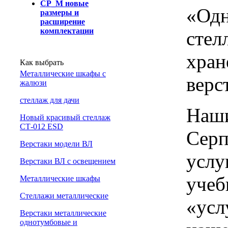
СР_М новые
«Одн
размеры и
расширение
комплектации
стел
хран
Как выбрать
Металлические шкафы с
верс
жалюзи
cтеллаж для дачи
Наши
Новый красивый стеллаж
СТ-012 ESD
Серп
Верстаки модели ВЛ
услу
Верстаки ВЛ с освещением
учеб
Металлические шкафы
Стеллажи металлические
«усл
Верстаки металлические
однотумбовые и