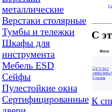
металлические
С
Верстаки столярные
Тумбы и тележки
С э
Шкафы для
инструмента
Фото
Мебель ESD
Сейфы
Пулестойкие окна
Сертифицированные
К сп
двери