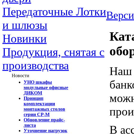
Передаточные Лотки
Верси
и шлюзы
Кат
Новинки
обо
Продукция, снятая с
производства
Наш 
Новости
банк
УНО шкафы
модульные офисные
ДИКОМ
можн
Принцип
комплектации
прои
монтажных столов
серии СР-М
Обновление прайс-
листа
В ас
Уточнение нагрузок