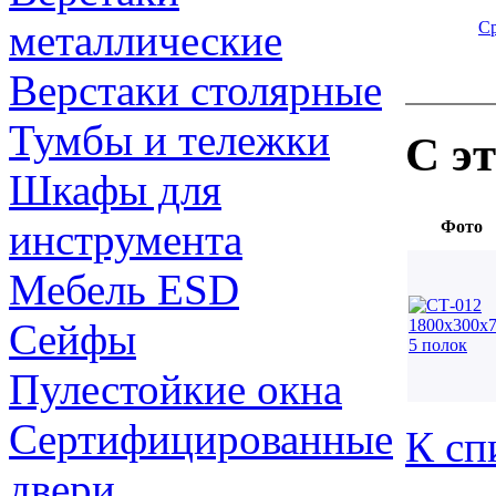
металлические
С
Верстаки столярные
Тумбы и тележки
С э
Шкафы для
инструмента
Фото
Мебель ESD
Сейфы
Пулестойкие окна
Сертифицированные
К сп
двери