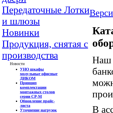
Передаточные Лотки
Верси
и шлюзы
Кат
Новинки
обо
Продукция, снятая с
производства
Наш 
Новости
банк
УНО шкафы
модульные офисные
ДИКОМ
можн
Принцип
комплектации
прои
монтажных столов
серии СР-М
Обновление прайс-
листа
В ас
Уточнение нагрузок