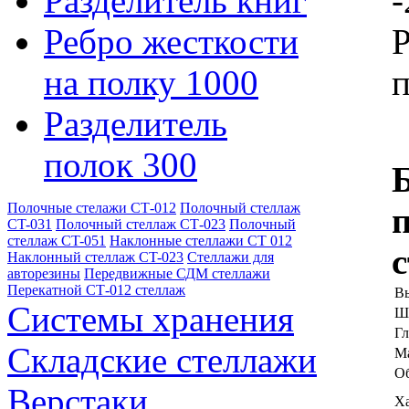
Разделитель книг
-
Ребро жесткости
Р
на полку 1000
п
Разделитель
полок 300
Полочные стелажи СТ-012
Полочный стеллаж
CT-031
Полочный стеллаж СТ-023
Полочный
стеллаж CT-051
Наклонные стеллажи СТ 012
Наклонный стеллаж CT-023
Стеллажи для
авторезины
Передвижные СДМ стеллажи
Перекатной СТ-012 стеллаж
Вы
Системы хранения
Ш
Гл
Складские стеллажи
Ма
Об
Верстаки
Х