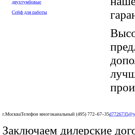
наше
двухтумбовые
гара
Сейф для работы
Высо
пред
допо
лучш
прои
г.Москва
Телефон многоканальный (495) 772‒67‒35
d7726735@y
Заключаем дилерские дог