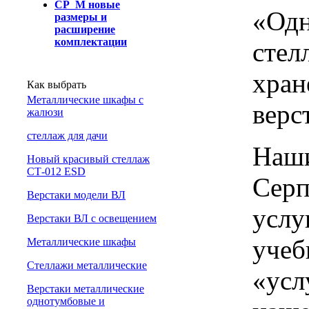
СР_М новые
«Одн
размеры и
расширение
комплектации
стел
хран
Как выбрать
Металлические шкафы с
верс
жалюзи
cтеллаж для дачи
Наши
Новый красивый стеллаж
СТ-012 ESD
Серп
Верстаки модели ВЛ
услу
Верстаки ВЛ с освещением
учеб
Металлические шкафы
Стеллажи металлические
«усл
Верстаки металлические
однотумбовые и