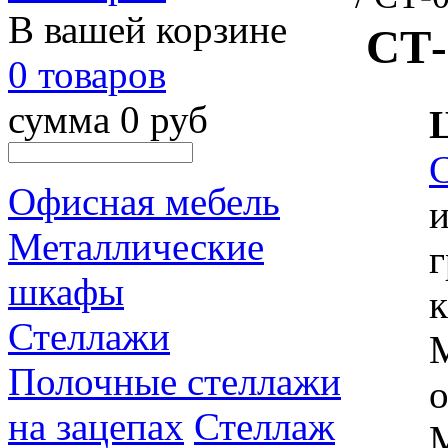
В вашей корзине
СТ-
0 товаров
сумма 0 руб
Офисная мебель
и
Металлические
г
шкафы
к
Стеллажи
М
Полочные стеллажи
о
на зацепах
Стеллаж
М