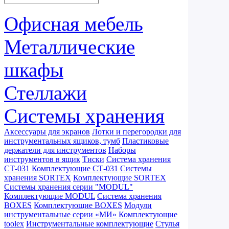
Офисная мебель
Металлические
шкафы
Стеллажи
Системы хранения
Аксессуары для экранов
Лотки и перегородки для
инструментальных ящиков, тумб
Пластиковые
держатели для инструментов
Наборы
инструментов в ящик
Тиски
Система хранения
СТ-031
Комплектующие СТ-031
Системы
хранения SORTEX
Комплектующие SORTEX
Системы хранения серии "MODUL"
Комплектующие MODUL
Система хранения
BOXES
Комплектующие BOXES
Модули
инструментальные серии «МИ»
Комплектующие
toolex
Инструментальные комплектующие
Стулья