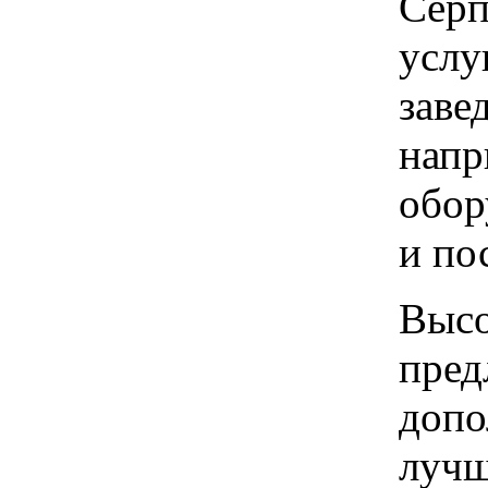
Серп
услу
заве
напр
обор
и по
Высо
пред
допо
лучш