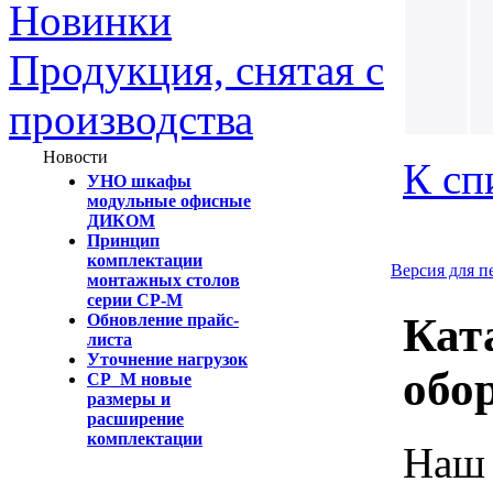
Новинки
Продукция, снятая с
производства
Новости
К сп
УНО шкафы
модульные офисные
ДИКОМ
Принцип
комплектации
Версия для п
монтажных столов
серии СР-М
Кат
Обновление прайс-
листа
Уточнение нагрузок
обо
СР_М новые
размеры и
расширение
комплектации
Наш 