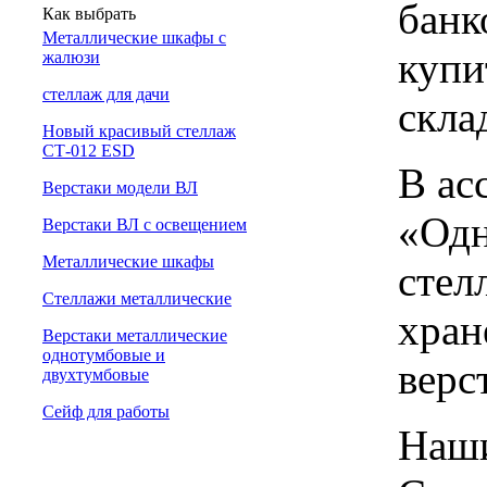
банк
Как выбрать
Металлические шкафы с
купи
жалюзи
cтеллаж для дачи
скла
Новый красивый стеллаж
СТ-012 ESD
В ас
Верстаки модели ВЛ
«Одн
Верстаки ВЛ с освещением
Металлические шкафы
стел
Стеллажи металлические
хран
Верстаки металлические
однотумбовые и
верс
двухтумбовые
Сейф для работы
Наши