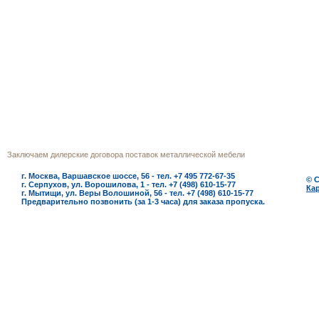
г.Москва
Телефон многоканальный (495) 772‒
Заключаем дилерские договора поставок металлической мебели
г. Москва, Варшавское шоссе, 56 - тел. +7 495 772-67-35
© 
г. Серпухов, ул. Ворошилова, 1 - тел. +7 (498) 610-15-77
Кар
г. Мытищи, ул. Веры Волошиной, 56 - тел. +7 (498) 610-15-77
Предварительно позвонить (за 1-3 часа) для заказа пропуска.