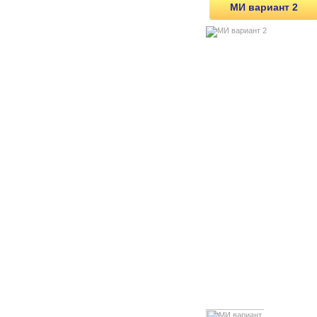
МИ вариант 2
Офисная мебель
Металлические шкафы
Стеллажи
Системы хранения
Аксессуары для экранов
Лотки и перегородки для
инструментальных ящиков,
тумб
Пластиковые держатели для
инструментов
Наборы инструментов в
ящик
Тиски
Система хранения СТ-031
Комплектующие СТ-031
Системы хранения SORTEX
Комплектующие SORTEX
Системы хранения серии
"MODUL"
Комплектующие MODUL
Система хранения BOXES
Комплектующие BOXES
Модули инструментальные