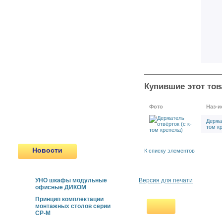
Складские стеллажи
Верстаки металлические
Верстаки столярные
Тумбы и тележки
Шкафы для инструмента
Мебель ESD
Сейфы
Пулестойкие окна
Сертифицированные двери
Купившие этот тов
Передаточные Лотки и шлюзы
Новинки
Фото
Наз-и
Продукция, снятая с
производства
Держат
том к
Новости
К списку элементов
УНО шкафы модульные
Версия для печати
офисные ДИКОМ
Принцип комплектации
монтажных столов серии
СР-М