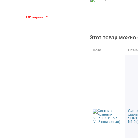
серии «МИ»
МИ вариант 1
МИ вариант 2
МИ вариант 3
МИ вариант 4
МИ вариант 5
Этот товар можно 
МИ вариант 6
МИ вариант 7
Фото
Наз-и
МИ вариант 8
МИ вариант 9
Комплектующие toolex
Инструментальные
комплектующие
Стулья
Полки
Контейнеры
Тара, контейнеры
производственные
Сист
металлические
хране
Крючки и навески для
SORTE
N1-2 
систем хранения
Контейнеры и навески ДиКом
Пластиковые держатели