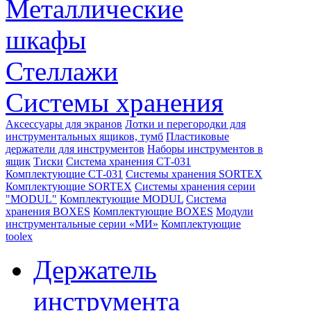
Металлические
шкафы
Стеллажи
Системы хранения
Аксессуары для экранов
Лотки и перегородки для
инструментальных ящиков, тумб
Пластиковые
держатели для инструментов
Наборы инструментов в
ящик
Тиски
Система хранения СТ-031
Комплектующие СТ-031
Системы хранения SORTEX
Комплектующие SORTEX
Системы хранения серии
"MODUL"
Комплектующие MODUL
Система
хранения BOXES
Комплектующие BOXES
Модули
инструментальные серии «МИ»
Комплектующие
toolex
Держатель
инструмента