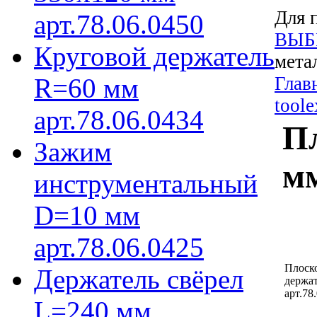
Для 
арт.78.06.0450
ВЫБ
Круговой держатель
мета
R=60 мм
Глав
toole
арт.78.06.0434
Пл
Зажим
мм
инструментальный
D=10 мм
арт.78.06.0425
Плоск
Держатель свёрел
держа
арт.78
L=240 мм