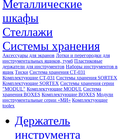
Металлические
шкафы
Стеллажи
Системы хранения
Аксессуары для экранов
Лотки и перегородки для
инструментальных ящиков, тумб
Пластиковые
держатели для инструментов
Наборы инструментов в
ящик
Тиски
Система хранения СТ-031
Комплектующие СТ-031
Системы хранения SORTEX
Комплектующие SORTEX
Системы хранения серии
"MODUL"
Комплектующие MODUL
Система
хранения BOXES
Комплектующие BOXES
Модули
инструментальные серии «МИ»
Комплектующие
toolex
Держатель
инструмента