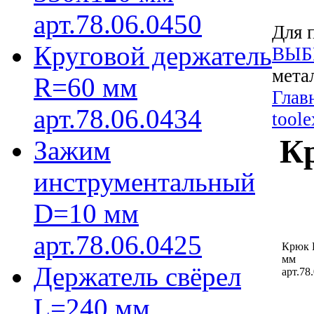
арт.78.06.0450
Для 
Круговой держатель
ВЫБ
мета
R=60 мм
Глав
арт.78.06.0434
toole
Кр
Зажим
инструментальный
D=10 мм
арт.78.06.0425
Крюк 
мм
Держатель свёрел
арт.78
L=240 мм