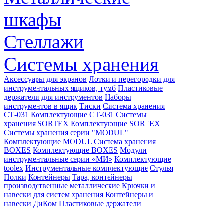
шкафы
Стеллажи
Системы хранения
Аксессуары для экранов
Лотки и перегородки для
инструментальных ящиков, тумб
Пластиковые
держатели для инструментов
Наборы
инструментов в ящик
Тиски
Система хранения
СТ-031
Комплектующие СТ-031
Системы
хранения SORTEX
Комплектующие SORTEX
Системы хранения серии "MODUL"
Комплектующие MODUL
Система хранения
BOXES
Комплектующие BOXES
Модули
инструментальные серии «МИ»
Комплектующие
toolex
Инструментальные комплектующие
Стулья
Полки
Контейнеры
Тара, контейнеры
производственные металлические
Крючки и
навески для систем хранения
Контейнеры и
навески ДиКом
Пластиковые держатели