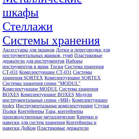
шкафы
Стеллажи
Системы хранения
Аксессуары для экранов
Лотки и перегородки для
инструментальных ящиков, тумб
Пластиковые
держатели для инструментов
Наборы
инструментов в ящик
Тиски
Система хранения
СТ-031
Комплектующие СТ-031
Системы
хранения SORTEX
Комплектующие SORTEX
Системы хранения серии "MODUL"
Комплектующие MODUL
Система хранения
BOXES
Комплектующие BOXES
Модули
инструментальные серии «МИ»
Комплектующие
toolex
Инструментальные комплектующие
Стулья
Полки
Контейнеры
Тара, контейнеры
производственные металлические
Крючки и
навески для систем хранения
Контейнеры и
навески ДиКом
Пластиковые держатели