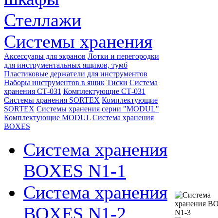
Стеллажи
Системы хранения
Аксессуары для экранов
Лотки и перегородки
для инструментальных ящиков, тумб
Пластиковые держатели для инструментов
Наборы инструментов в ящик
Тиски
Система
хранения СТ-031
Комплектующие СТ-031
Системы хранения SORTEX
Комплектующие
SORTEX
Системы хранения серии "MODUL"
Комплектующие MODUL
Система хранения
BOXES
Система хранения
BOXES N1-1
Система хранения
BOXES N1-2