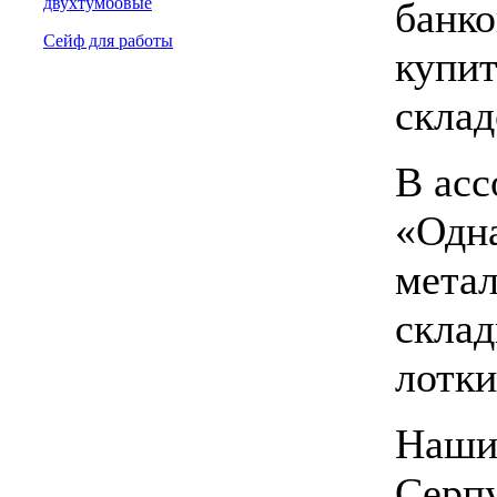
двухтумбовые
банко
Сейф для работы
купит
склад
В асс
«Одна
метал
склад
лотк
Наши
Серпу