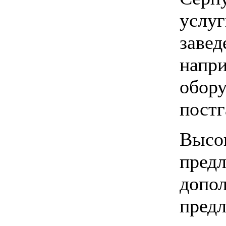
услуг
завед
напри
обору
постг
Высок
предл
допол
предл