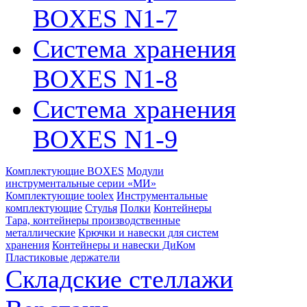
BOXES N1-7
Система хранения
BOXES N1-8
Система хранения
BOXES N1-9
Комплектующие BOXES
Модули
инструментальные серии «МИ»
Комплектующие toolex
Инструментальные
комплектующие
Стулья
Полки
Контейнеры
Тара, контейнеры производственные
металлические
Крючки и навески для систем
хранения
Контейнеры и навески ДиКом
Пластиковые держатели
Складские стеллажи