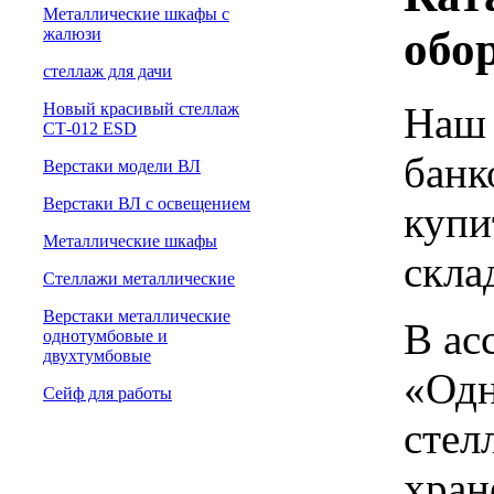
Металлические шкафы с
обо
жалюзи
cтеллаж для дачи
Наш 
Новый красивый стеллаж
СТ-012 ESD
банк
Верстаки модели ВЛ
Верстаки ВЛ с освещением
купи
Металлические шкафы
скла
Стеллажи металлические
Верстаки металлические
В ас
однотумбовые и
двухтумбовые
«Одн
Сейф для работы
стел
хран