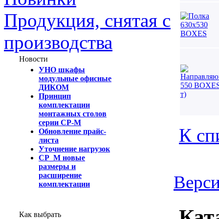
Продукция, снятая с
производства
Новости
УНО шкафы
модульные офисные
ДИКОМ
Принцип
комплектации
монтажных столов
серии СР-М
К сп
Обновление прайс-
листа
Уточнение нагрузок
СР_М новые
размеры и
расширение
Верси
комплектации
Кат
Как выбрать