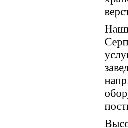
верс
Наши
Серп
услу
заве
напр
обор
пост
Высо