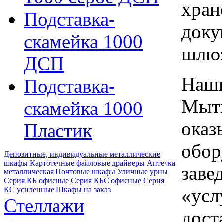
хран
Подставка-
доку
скамейка 1000
шлю
ДСП
Наши
Подставка-
Мыти
скамейка 1000
оказ
Пластик
обор
Депозитные, индивидуальные металлические
шкафы
Картотечные файловые драйверы
Аптечка
заве
металлическая
Почтовые шкафы
Уличные урны
Серия КБ офисные
Серия КБС офисные
Серия
«усл
КC усиленные
Шкафы на заказ
Стеллажи
дост