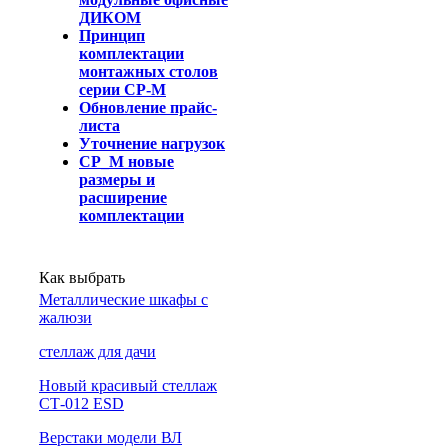
ДИКОМ
Принцип
комплектации
монтажных столов
серии СР-М
Обновление прайс-
листа
Уточнение нагрузок
СР_М новые
размеры и
расширение
комплектации
Как выбрать
Металлические шкафы с
жалюзи
cтеллаж для дачи
Новый красивый стеллаж
СТ-012 ESD
Верстаки модели ВЛ