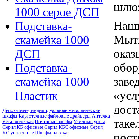
шлю
1000 серое ДСП
Наши
Подставка-
Мыти
скамейка 1000
оказ
ДСП
обор
Подставка-
заве
скамейка 1000
«усл
Пластик
дост
Депозитные, индивидуальные металлические
шкафы
Картотечные файловые драйверы
Аптечка
таке
металлическая
Почтовые шкафы
Уличные урны
Серия КБ офисные
Серия КБС офисные
Серия
КC усиленные
Шкафы на заказ
пост