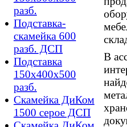
прод
разб.
обор
Подставка-
мебе
скамейка 600
скла
разб. ДСП
В ас
Подставка
инте
150х400х500
найд
разб.
мета
Скамейка ДиКом
хран
1500 серое ДСП
доку
Скамейка ДиКом