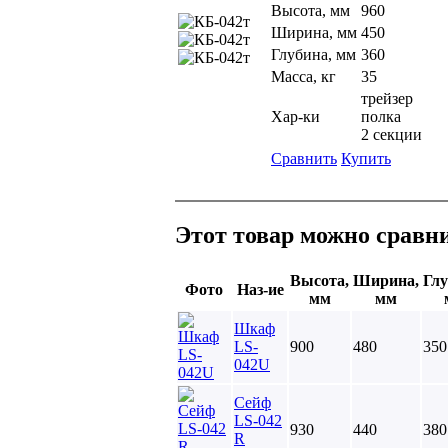
Высота, мм
960
Ширина, мм
450
Глубина, мм
360
Масса, кг
35
трейзер
Хар-ки
полка
2 секции
Сравнить
Купить
Этот товар можно сравни
Высота,
Ширина,
Глу
Фото
Наз-ие
мм
мм
Шкаф
LS-
900
480
350
042U
Сейф
LS-042
930
440
380
R