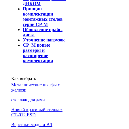
ДИКОМ
Принцип
комплектации
монтажных столов
серии СР-М
Обновление прайс-
листа
Уточнение нагрузок
СР_М новые
размеры и
расширение
комплектации
Как выбрать
Металлические шкафы с
жалюзи
cтеллаж для дачи
Новый красивый стеллаж
СТ-012 ESD
Верстаки модели ВЛ