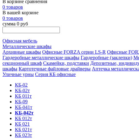
В корзине сравнения
0 товаров
В вашей корзине
0 товаров
сумма 0 руб
Офисная мебель
Металлические шкафы
Архивные шкафы
Офисные FORZA серии LS-R
Офисные FORZ
Гардеробные металлические шкафы
Гардеробные (заклепки)
Ме
секционный шкаф
Скамейки, подставки
Депозитные, индивид
шкафы
Картотечные файловые драйверы
Аптечка металлическ
Уличные урны
Серия КБ офисные
КБ-02
КБ-02т
КБ 011т
КБ-09
КБ-041т
КБ-042т
КБ 012т
КБ 021
КБ 021т
КБ 023т