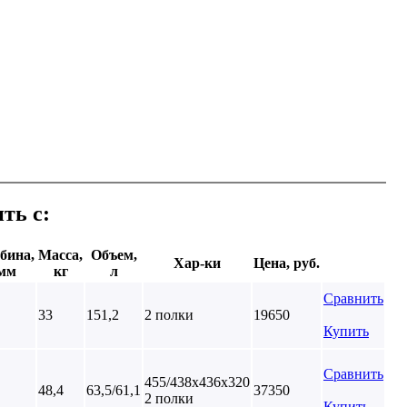
ть с:
бина,
Масса,
Объем,
Хар-ки
Цена, руб.
мм
кг
л
Сравнить
33
151,2
2 полки
19650
Купить
Сравнить
455/438х436х320
48,4
63,5/61,1
37350
2 полки
Купить