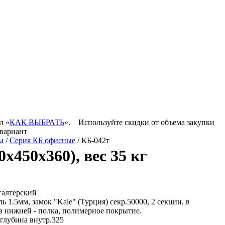
л «
КАК ВЫБРАТЬ
».
Используйте скидки от объема закупки
 вариант
ы
/
Серия КБ офисные
/ КБ-042т
х450х360), вес 35 кг
галтерский
ь 1.5мм, замок "Kale" (Турция) секр.50000, 2 секции, в
 в нижней - полка, полимерное покрытие.
 глубина внутр.325