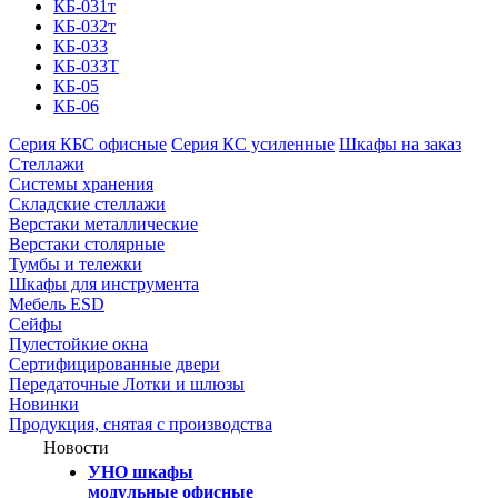
КБ-031т
КБ-032т
КБ-033
КБ-033Т
КБ-05
КБ-06
Серия КБС офисные
Серия КC усиленные
Шкафы на заказ
Стеллажи
Системы хранения
Складские стеллажи
Верстаки металлические
Верстаки столярные
Тумбы и тележки
Шкафы для инструмента
Мебель ESD
Сейфы
Пулестойкие окна
Сертифицированные двери
Передаточные Лотки и шлюзы
Новинки
Продукция, снятая с производства
Новости
УНО шкафы
модульные офисные