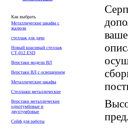
Серп
Как выбрать
допо
Металлические шкафы с
жалюзи
ваше
cтеллаж для дачи
опис
Новый красивый стеллаж
СТ-012 ESD
осущ
Верстаки модели ВЛ
сбор
Верстаки ВЛ с освещением
Металлические шкафы
пост
Стеллажи металлические
Высо
Верстаки металлические
однотумбовые и
двухтумбовые
пред
Сейф для работы