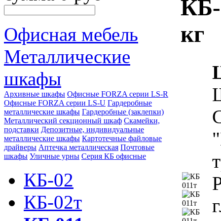
КБ-
кг
Офисная мебель
Металлические
шкафы
Архивные шкафы
Офисные FORZA серии LS-R
Офисные FORZA серии LS-U
Гардеробные
С
металлические шкафы
Гардеробные (заклепки)
Металлический секционный шкаф
Скамейки,
подставки
Депозитные, индивидуальные
"
металлические шкафы
Картотечные файловые
драйверы
Аптечка металлическая
Почтовые
шкафы
Уличные урны
Серия КБ офисные
КБ-02
Р
КБ-02т
г