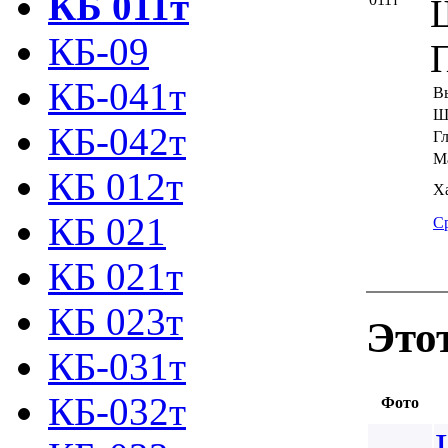
КБ 011т
КБ-09
П
КБ-041т
В
Ш
КБ-042т
Г
Ма
КБ 012т
Х
КБ 021
С
КБ 021т
КБ 023т
Это
КБ-031т
КБ-032т
Фото