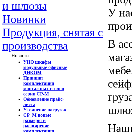
и шлюзы
У на
Новинки
прои
Продукция, снятая с
В ас
производства
мага
Новости
УНО шкафы
мебе
модульные офисные
ДИКОМ
Принцип
сейф
комплектации
монтажных столов
груз
серии СР-М
Обновление прайс-
листа
шлю
Уточнение нагрузок
СР_М новые
размеры и
Наши
расширение
комплектации