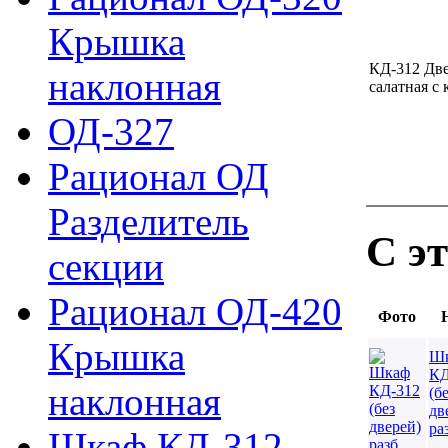
Крышка
КД-312 Дв
наклонная
салатная с
ОД-327
Рационал ОД
Разделитель
С э
секции
Рационал ОД-420
Фото
Крышка
Ш
КД
наклонная
(б
дв
ра
Шкаф КД-312