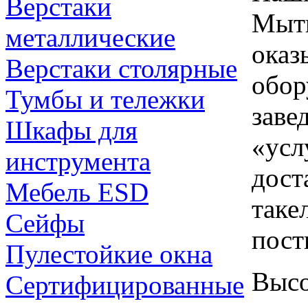
Верстаки
Мыти
металлические
оказ
Верстаки столярные
обор
Тумбы и тележки
заве
Шкафы для
«усл
инструмента
дост
Мебель ESD
таке
Сейфы
пост
Пулестойкие окна
Высо
Сертифицированные