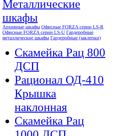
Металлические
шкафы
Архивные шкафы
Офисные FORZA серии LS-R
Офисные FORZA серии LS-U
Гардеробные
металлические шкафы
Гардеробные (заклепки)
Скамейка Рац 800
ДСП
Рационал ОД-410
Крышка
наклонная
Скамейка Рац
1000 ДСП