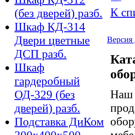
К сп
(без дверей) разб.
Шкаф КД-314
Двери цветные
Версия 
ДСП разб.
Кат
Шкаф
обо
гардеробный
Наш 
ОД-329 (без
прод
дверей) разб.
обор
Подставка ДиКом
мебе