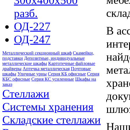
300х400х500
скла
разб.
ОД-227
В ас
ОД-247
инте
найд
Металлический секционный шкаф
Скамейки,
подставки
Депозитные, индивидуальные
металлические шкафы
Картотечные файловые
мета
драйверы
Аптечка металлическая
Почтовые
шкафы
Уличные урны
Серия КБ офисные
Серия
хран
КБС офисные
Серия КC усиленные
Шкафы на
заказ
Стеллажи
доку
Системы хранения
шлю
Складские стеллажи
Наши