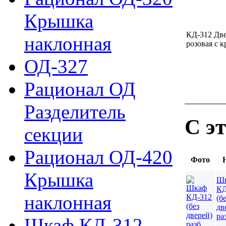
Крышка
КД-312 Дв
наклонная
розовая с 
ОД-327
Рационал ОД
Разделитель
С э
секции
Рационал ОД-420
Фото
Крышка
Ш
КД
наклонная
(б
дв
ра
Шкаф КД-312