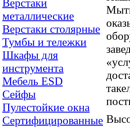
Верстаки
Мыти
металлические
оказ
Верстаки столярные
обор
Тумбы и тележки
заве
Шкафы для
«усл
инструмента
дост
Мебель ESD
таке
Сейфы
пост
Пулестойкие окна
Высо
Сертифицированные