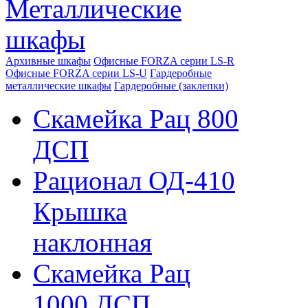
Металлические
шкафы
Архивные шкафы
Офисные FORZA серии LS-R
Офисные FORZA серии LS-U
Гардеробные
металлические шкафы
Гардеробные (заклепки)
Скамейка Рац 800
ДСП
Рационал ОД-410
Крышка
наклонная
Скамейка Рац
1000 ДСП