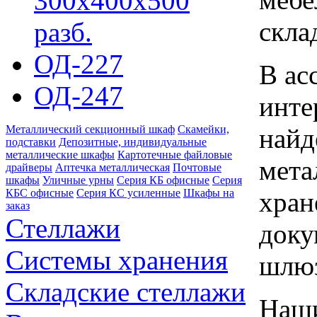
300х400х500
скла
разб.
ОД-227
В ас
ОД-247
инте
найд
Металлический секционный шкаф
Скамейки,
подставки
Депозитные, индивидуальные
металлические шкафы
Картотечные файловые
мета
драйверы
Аптечка металлическая
Почтовые
шкафы
Уличные урны
Серия КБ офисные
Серия
хран
КБС офисные
Серия КC усиленные
Шкафы на
заказ
Стеллажи
доку
Системы хранения
шлю
Складские стеллажи
Наши