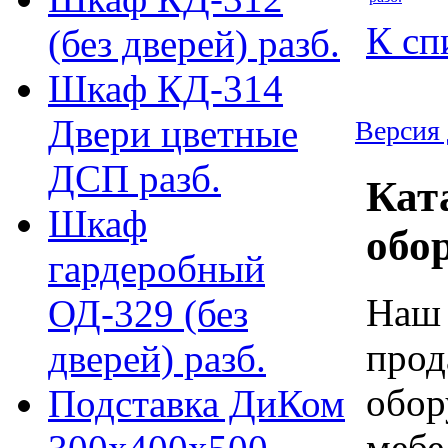
К сп
(без дверей) разб.
Шкаф КД-314
Двери цветные
Версия 
ДСП разб.
Кат
Шкаф
обо
гардеробный
Наш 
ОД-329 (без
прод
дверей) разб.
обор
Подставка ДиКом
мебе