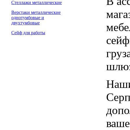
В ас
Стеллажи металлические
мага
Верстаки металлические
однотумбовые и
двухтумбовые
мебе
Сейф для работы
сейф
груз
шлю
Наши
Серп
допо
ваше