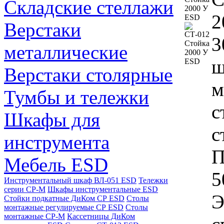
Складские стеллажи
2
Верстаки
3
металлические
ш
Верстаки столярные
м
Тумбы и тележки
с
Шкафы для
с
инструмента
П
Мебель ESD
5
Инструментальный шкаф ВЛ-051 ESD
Тележки
серии СР-М
Шкафы инструментальные ESD
Э
Стойки подкатные ДиКом СР ESD
Столы
монтажные регулируемые СР ESD
Столы
монтажные СР-М
Кассетницы ДиКом