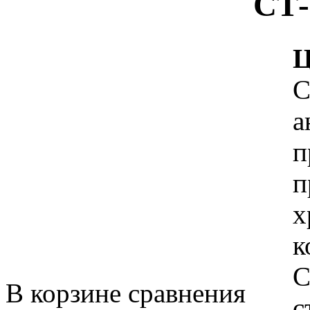
СТ-
Ц
С
а
п
п
х
к
С
В корзине сравнения
с