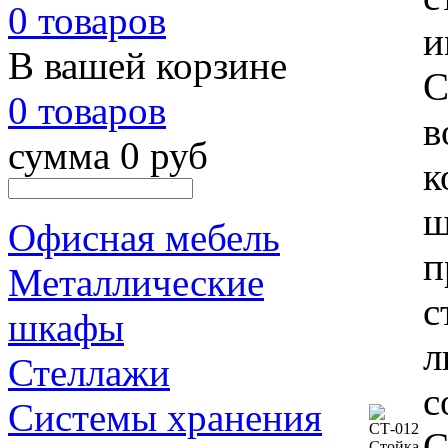
0 товаров
и
В вашей корзине
С
0 товаров
в
сумма 0 руб
к
ш
Офисная мебель
п
Металлические
с
шкафы
л
Стеллажи
с
Системы хранения
С