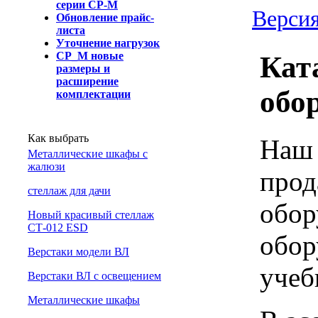
серии СР-М
Версия
Обновление прайс-
листа
Уточнение нагрузок
СР_М новые
Кат
размеры и
расширение
обо
комплектации
Как выбрать
Наш 
Металлические шкафы с
жалюзи
прод
cтеллаж для дачи
обор
Новый красивый стеллаж
СТ-012 ESD
обор
Верстаки модели ВЛ
учеб
Верстаки ВЛ с освещением
Металлические шкафы