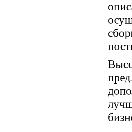
опис
осущ
сбор
пост
Высо
пред
допо
лучш
бизн