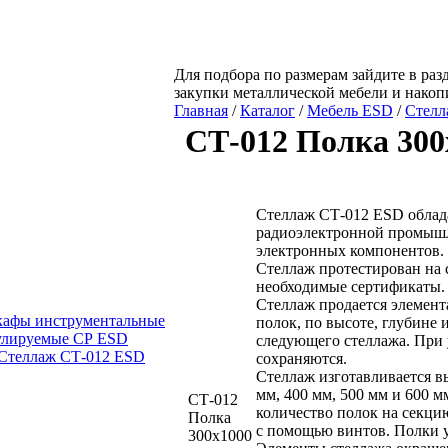
Для подбора по размерам зайдите в раз
закупки металлической мебели и нако
Главная
/
Каталог
/
Мебель ESD
/
Стелл
СТ-012 Полка 300
Стеллаж СТ-012 ESD облада
радиоэлектронной промышле
электронных компонентов.
Стеллаж протестирован на 
необходимые сертификаты.
Стеллаж продается элемент
афы инструментальные
полок, по высоте, глубине
улируемые СР ESD
следующего стеллажа. При 
Стеллаж СТ-012 ESD
сохраняются.
Стеллаж изготавливается вы
мм, 400 мм, 500 мм и 600 
СТ-012
количество полок на секци
Полка
с помощью винтов. Полки у
300х1000