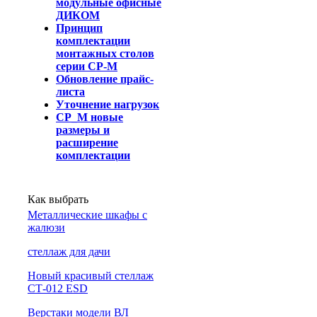
модульные офисные
ДИКОМ
Принцип
комплектации
монтажных столов
серии СР-М
Обновление прайс-
листа
Уточнение нагрузок
СР_М новые
размеры и
расширение
комплектации
Как выбрать
Металлические шкафы с
жалюзи
cтеллаж для дачи
Новый красивый стеллаж
СТ-012 ESD
Верстаки модели ВЛ