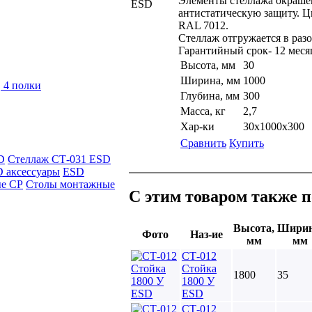
Элементы стеллажа окрашен
ESD
антистатическую защиту. Ц
RAL 7012.
Стеллаж отгружается в раз
Гарантийный срок- 12 меся
Высота, мм
30
Ширина, мм
1000
 4 полки
Глубина, мм
300
Масса, кг
2,7
Хар-ки
30х1000х300
Сравнить
Купить
D
Стеллаж СТ-031 ESD
 аксессуары
ESD
ые СР
Столы монтажные
С этим товаром также 
Высота,
Ширин
Фото
Наз-ие
мм
мм
СТ-012
Стойка
1800
35
1800 У
ESD
СТ-012