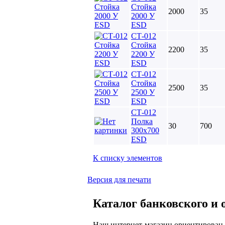
Стойка
2000
35
2000 У
ESD
СТ-012
Стойка
2200
35
2200 У
ESD
СТ-012
Стойка
2500
35
2500 У
ESD
СТ-012
Полка
30
700
300х700
ESD
К списку элементов
Версия для печати
Каталог банковского и 
Наш интернет-магазин ориентирован 