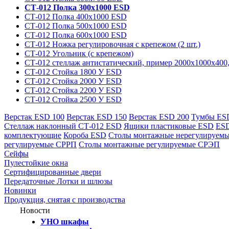
СТ-012 Полка 300х1000 ESD
СТ-012 Полка 400х1000 ESD
СТ-012 Полка 500х1000 ESD
СТ-012 Полка 600х1000 ESD
СТ-012 Ножка регулировочная с крепежом (2 шт.)
СТ-012 Угольник (с крепежом)
СТ-012 стеллаж антистатический, пример 2000х1000х400,
СТ-012 Стойка 1800 У ESD
СТ-012 Стойка 2000 У ESD
СТ-012 Стойка 2200 У ESD
СТ-012 Стойка 2500 У ESD
Верстак ESD 100
Верстак ESD 150
Верстак ESD 200
Тумбы ES
Стеллаж наклонный СТ-012 ESD
Ящики пластиковые ESD
ESD
комплектующие
Короба ESD
Столы монтажные нерегулируем
регулируемые СРРП
Столы монтажные регулируемые СРЭП
Сейфы
Пулестойкие окна
Сертифицированные двери
Передаточные Лотки и шлюзы
Новинки
Продукция, снятая с производства
Новости
УНО шкафы