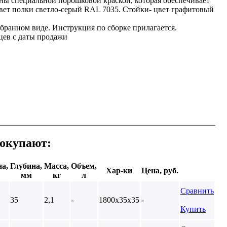
ы специальной порошковой краской, которая обеспечивает
вет полки светло-серый RAL 7035. Стойки- цвет графитовый
обранном виде. Инструкция по сборке прилагается.
цев с даты продажи
покупают:
а,
Глубина,
Масса,
Объем,
Хар-ки
Цена, руб.
мм
кг
л
Сравнить
35
2,1
-
1800х35х35
-
Купить