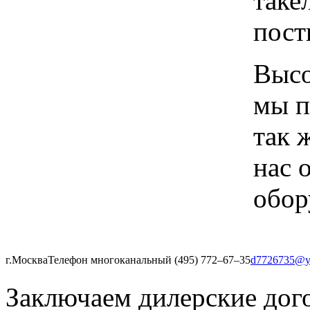
таке
пост
Высо
мы п
так 
нас 
обор
г.Москва
Телефон многоканальный (495) 772‒67‒35
d7726735@y
Заключаем дилерские дог