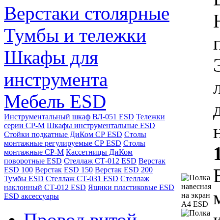
Верстаки столярные
Тумбы и тележки
Шкафы для
инструмента
Мебель ESD
Инструментальный шкаф ВЛ-051 ESD
Тележки
серии СР-М
Шкафы инструментальные ESD
Стойки подкатные ДиКом СР ESD
Столы
монтажные регулируемые СР ESD
Столы
монтажные СР-М
Кассетницы ДиКом
поворотные ESD
Стеллаж СТ-012 ESD
Верстак
ESD 100
Верстак ESD 150
Верстак ESD 200
Тумбы ESD
Стеллаж СТ-031 ESD
Стеллаж
наклонный СТ-012 ESD
Ящики пластиковые ESD
ESD аксессуары
Провод витой