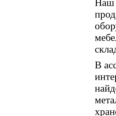
Наш 
прод
обор
мебе
скла
В ас
инте
найд
мета
хран