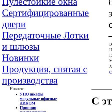
Пулестойкие окна
Сертифицированные
двери
Передаточные Лотки
и шлюзы
В
Ш
Новинки
Г
М
Продукция, снятая с
Х
С
производства
Новости
УНО шкафы
С э
модульные офисные
ДИКОМ
Принцип