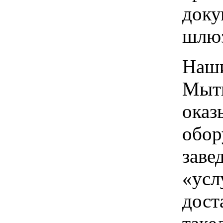
доку
шлю
Наши
Мыти
оказ
обор
заве
«усл
дост