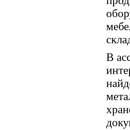
прод
обор
мебе
скла
В ас
инте
найд
мета
хран
доку