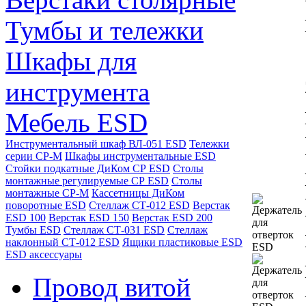
Тумбы и тележки
Шкафы для
инструмента
Мебель ESD
Инструментальный шкаф ВЛ-051 ESD
Тележки
серии СР-М
Шкафы инструментальные ESD
Стойки подкатные ДиКом СР ESD
Столы
монтажные регулируемые СР ESD
Столы
монтажные СР-М
Кассетницы ДиКом
поворотные ESD
Стеллаж СТ-012 ESD
Верстак
ESD 100
Верстак ESD 150
Верстак ESD 200
Тумбы ESD
Стеллаж СТ-031 ESD
Стеллаж
наклонный СТ-012 ESD
Ящики пластиковые ESD
ESD аксессуары
Провод витой