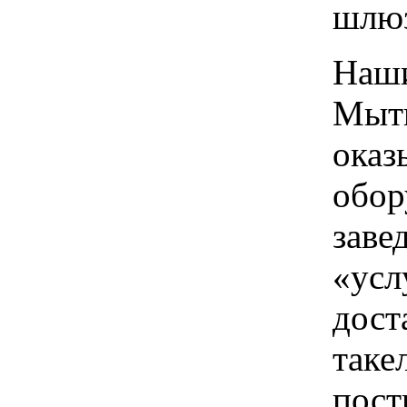
шлю
Наши
Мыти
оказ
обор
заве
«усл
дост
таке
пост