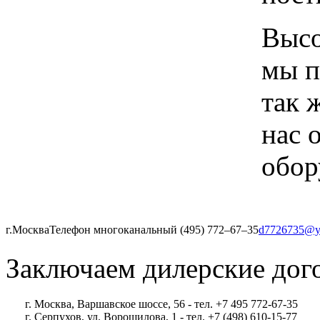
Высо
мы п
так 
нас 
обор
г.Москва
Телефон многоканальный (495) 772‒67‒35
d7726735@y
Заключаем дилерские дог
г. Москва, Варшавское шоссе, 56 - тел. +7 495 772-67-35
г. Серпухов, ул. Ворошилова, 1 - тел. +7 (498) 610-15-77