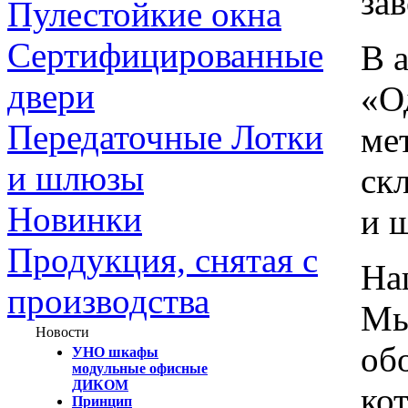
за
Пулестойкие окна
Сертифицированные
В 
двери
«О
Передаточные Лотки
ме
и шлюзы
ск
Новинки
и 
Продукция, снятая с
На
производства
Мы
Новости
об
УНО шкафы
модульные офисные
ДИКОМ
ко
Принцип