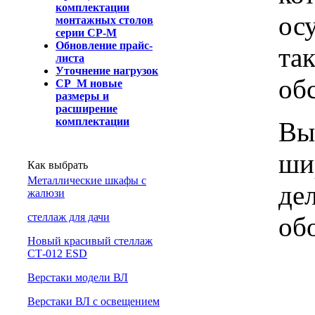
комплектации
ос
монтажных столов
серии СР-М
Обновление прайс-
та
листа
Уточнение нагрузок
об
СР_М новые
размеры и
расширение
комплектации
Вы
ши
Как выбрать
Металлические шкафы с
де
жалюзи
cтеллаж для дачи
об
Новый красивый стеллаж
СТ-012 ESD
Верстаки модели ВЛ
Верстаки ВЛ с освещением