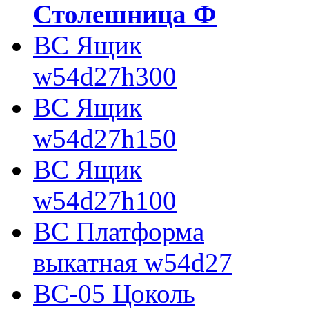
Столешница Ф
ВС Ящик
w54d27h300
ВС Ящик
w54d27h150
ВС Ящик
w54d27h100
ВС Платформа
выкатная w54d27
ВС-05 Цоколь