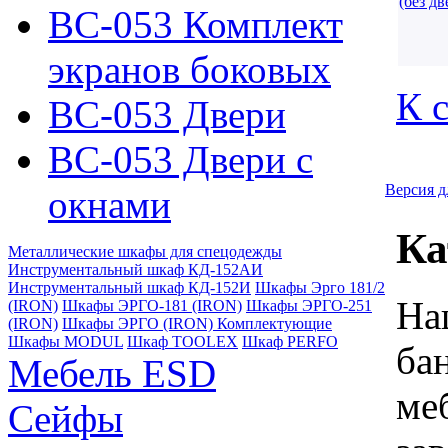
ВС-053 Комплект
экранов боковых
К 
ВС-053 Двери
ВС-053 Двери с
Версия д
окнами
Ка
Металлические шкафы для спецодежды
Инструментальный шкаф КД-152АИ
Инструментальный шкаф КД-152И
Шкафы Эрго 181/2
На
(IRON)
Шкафы ЭРГО-181 (IRON)
Шкафы ЭРГО-251
(IRON)
Шкафы ЭРГО (IRON) Комплектующие
Шкафы MODUL
Шкаф TOOLEX
Шкаф PERFO
ба
Мебель ESD
ме
Сейфы