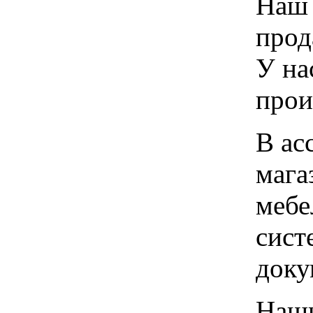
Наш 
прод
У на
прои
В ас
мага
мебе
сист
доку
Наши