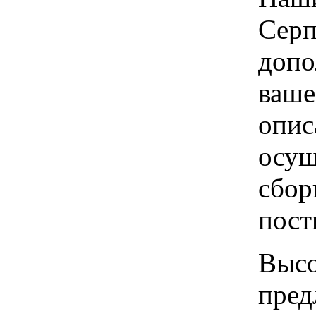
Серп
допо
ваше
опис
осущ
сбор
пост
Высо
пред