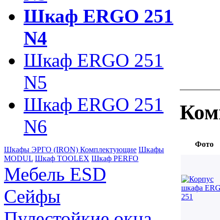
Шкаф ERGO 251
N4
Шкаф ERGO 251
N5
Шкаф ERGO 251
Ком
N6
Фото
Шкафы ЭРГО (IRON) Комплектующие
Шкафы
MODUL
Шкаф TOOLEX
Шкаф PERFO
Мебель ESD
Сейфы
Пулестойкие окна