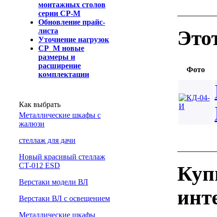
монтажных столов
серии СР-М
Обновление прайс-
Это
листа
Уточнение нагрузок
СР_М новые
размеры и
расширение
Фото
комплектации
Как выбрать
Металлические шкафы с
жалюзи
cтеллаж для дачи
Новый красивый стеллаж
СТ-012 ESD
Куп
Верстаки модели ВЛ
инт
Верстаки ВЛ с освещением
Металлические шкафы