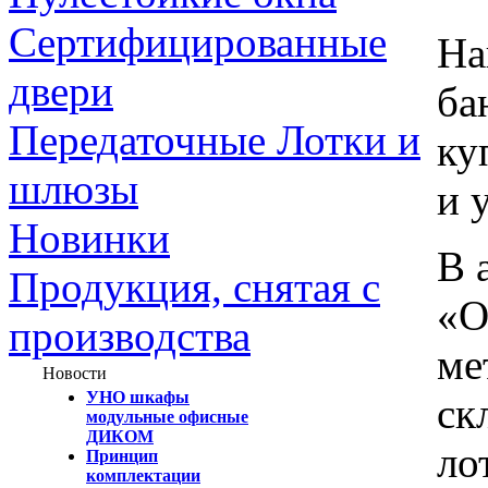
Сертифицированные
На
двери
ба
Передаточные Лотки и
ку
шлюзы
и 
Новинки
В 
Продукция, снятая с
«О
производства
ме
Новости
УНО шкафы
ск
модульные офисные
ДИКОМ
ло
Принцип
комплектации