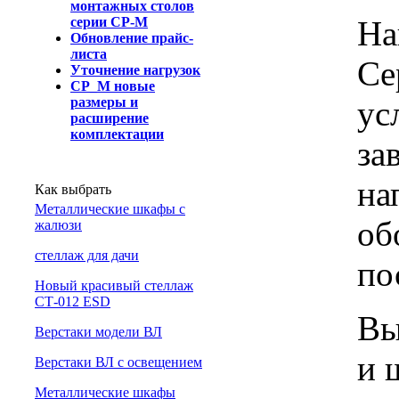
монтажных столов
На
серии СР-М
Обновление прайс-
листа
Се
Уточнение нагрузок
СР_М новые
ус
размеры и
расширение
комплектации
за
на
Как выбрать
Металлические шкафы с
об
жалюзи
cтеллаж для дачи
по
Новый красивый стеллаж
СТ-012 ESD
Вы
Верстаки модели ВЛ
и 
Верстаки ВЛ с освещением
Металлические шкафы