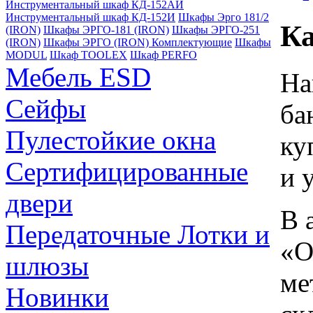
Инструментальный шкаф КД-152АИ
Инструментальный шкаф КД-152И
Шкафы Эрго 181/2
Ка
(IRON)
Шкафы ЭРГО-181 (IRON)
Шкафы ЭРГО-251
(IRON)
Шкафы ЭРГО (IRON) Комплектующие
Шкафы
MODUL
Шкаф TOOLEX
Шкаф PERFO
Мебель ESD
На
Сейфы
ба
Пулестойкие окна
ку
Сертифицированные
и 
двери
В 
Передаточные Лотки и
«О
шлюзы
ме
Новинки