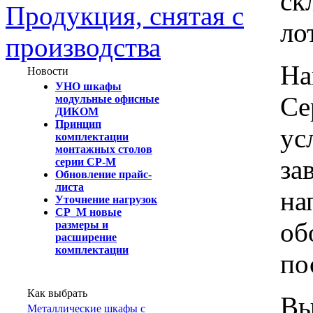
ск
Продукция, снятая с
ло
производства
На
Новости
УНО шкафы
Се
модульные офисные
ДИКОМ
Принцип
ус
комплектации
монтажных столов
за
серии СР-М
Обновление прайс-
листа
на
Уточнение нагрузок
СР_М новые
об
размеры и
расширение
комплектации
по
Как выбрать
Вы
Металлические шкафы с