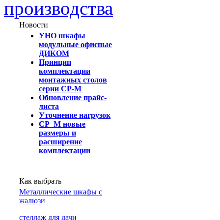
производства
Новости
УНО шкафы
модульные офисные
ДИКОМ
Принцип
комплектации
монтажных столов
серии СР-М
Обновление прайс-
листа
Уточнение нагрузок
СР_М новые
размеры и
расширение
комплектации
Как выбрать
Металлические шкафы с
жалюзи
cтеллаж для дачи