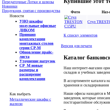
Купившие этот т
Передаточные Лотки и шлюзы
Новинки
Продукция, снятая с производства
Фото
Наз-
Новости
УНО шкафы
Стул TREST
модульные офисные
ДИКОМ
Принцип
К списку элементов
комплектации
монтажных столов
Версия для печати
серии СР-М
Обновление прайс-
Каталог банковск
листа
Уточнение нагрузок
СР_М новые
Наш интернет-магазин орие
размеры и
складов и учебных заведен
расширение
комплектации
В ассортименте каталога 
хранения и складирования 
Наши офисы находятся в М
Как выбрать
заведения, которые описан
Металлические шкафы с
постгарантийное обслужив
жалюзи