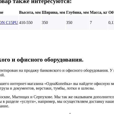
овар также интересуются:
ие
Высота, мм
Ширина, мм
Глубина, мм
Масса, кг
Об
ON C15PU
410-550
350
350
7
0,1
ого и офисного оборудования.
нтирован на продажу банковского и офисного оборудования. У 
ий.
нашего интернет-магазина «ОднаКопейка» вы найдете офисную м
груза и документов, верстаки, тумбы, лотки и шлюзы.
оскве, Мытищах и Серпухове. Мы так же оказываем дополнитель
ы в разделе «услуги», например, мы осуществляем доставку нашег
ание.