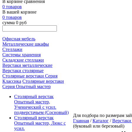
В корзине сравнения
0 товаров
В вашей корзине
0 товаров
сумма 0 руб
Офисная мебель
Металлические шкафы
Стеллажи
Системы хранения
Складские стеллажи
Верстаки металлические
Верстаки столярные
Столярные верстаки Серия
Классика
Столярные верстаки
Серия Опытный мастер
Столярный верстак
Опытный мастер,
Ученический с усил.
подверстачьем (Сосновый)
Для подбора по размерам зай
Столярный верстак
Главная
/
Каталог
/
Верстаки
Опытный мастер, Люкс с
(буковый или березовый)
усил.