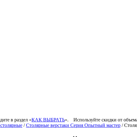
дите в раздел «
КАК ВЫБРАТЬ
».
Используйте скидки от объем
 столярные
/
Столярные верстаки Серия Опытный мастер
/ Стол