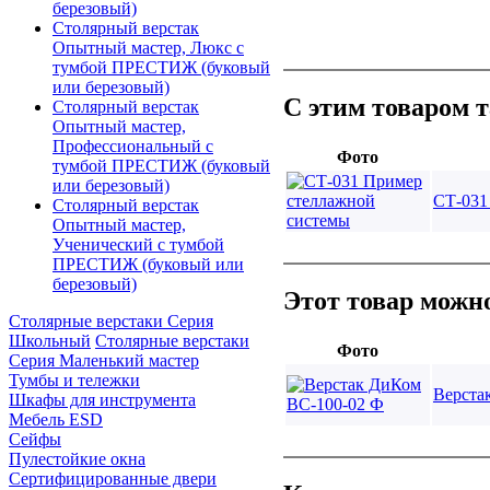
березовый)
Столярный верстак
Опытный мастер, Люкс с
тумбой ПРЕСТИЖ (буковый
или березовый)
С этим товаром 
Столярный верстак
Опытный мастер,
Профессиональный с
Фото
тумбой ПРЕСТИЖ (буковый
или березовый)
СТ-031
Столярный верстак
Опытный мастер,
Ученический с тумбой
ПРЕСТИЖ (буковый или
березовый)
Этот товар можно
Столярные верстаки Серия
Школьный
Столярные верстаки
Фото
Серия Маленький мастер
Тумбы и тележки
Верста
Шкафы для инструмента
Мебель ESD
Сейфы
Пулестойкие окна
Сертифицированные двери