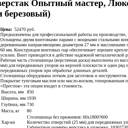
ерстак Опытный мастер, Люк
и березовый)
Цена:
52470 руб.
Предназначены для профессиональной работы на производстве, 
Оснащены двумя винтовыми парами с мощными стальными винт
деревянными направляющими диаметром 27 мм и массивными 
60 мм. Конструкция винтовых пар обеспечивает хорошее крепле
усилии. Винт приводится в действие надежной металлической р
Рабочая часть столешницы (верстачная доска) выполнена из масс
мм) для передвижных упоров на верхней плоскости и один ряд о
передвижных упоров при обработке длинных деталей.
Столешница оборудована лотком для заготовок и инструментов.
Покрытие тунговым маслом или масло-воском, тонированным под
«Престиж» эта опция входит в стоимость.
Высота, мм
850
Ширина, мм
1930
Глубина, мм
730
Масса, кг
80
Столешница без прижимов: 60х1800?600
Хар-ки
Количество отверстий (25 мм) для передвижных упо
Габаритные размеры верстака в упаковке, 1930?73