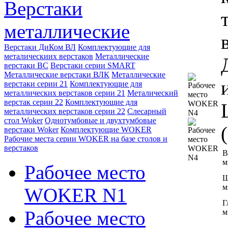
Верстаки
металлические
Верстаки ДиКом ВЛ
Комплектующие для
металическиих верстаков
Металлические
верстаки ВС
Верстаки серии SMART
Металлические верстаки ВЛК
Металлические
верстаки серии 21
Комплектующие для
металлических верстаков серии 21
Металический
верстак серии 22
Комплектующие для
металлических верстаков серии 22
Слесарный
стол Woker
Однотумбовые и двухтумбовые
верстаки Woker
Комплектующие WOKER
Рабочие места серии WOKER на базе столов и
верстаков
В
м
Рабочее место
Ш
м
WOKER N1
Г
Рабочее место
м