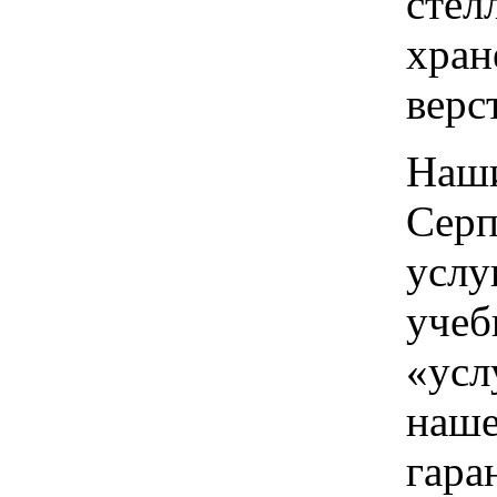
стел
хран
верс
Наши
Серп
услу
учеб
«усл
наше
гара