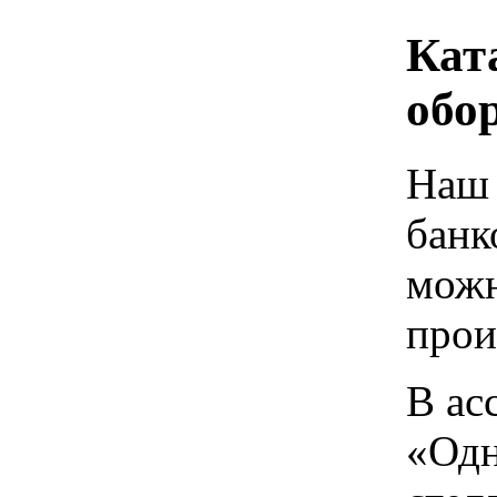
Кат
обо
Наш 
банк
можн
прои
В ас
«Одн