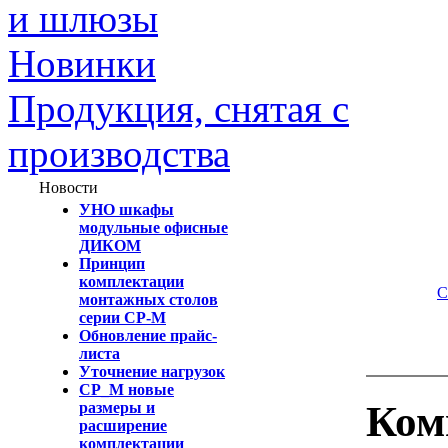
и шлюзы
Новинки
Продукция, снятая с
производства
Новости
УНО шкафы
модульные офисные
ДИКОМ
Принцип
комплектации
С
монтажных столов
серии СР-М
Обновление прайс-
листа
Уточнение нагрузок
СР_М новые
Ком
размеры и
расширение
комплектации