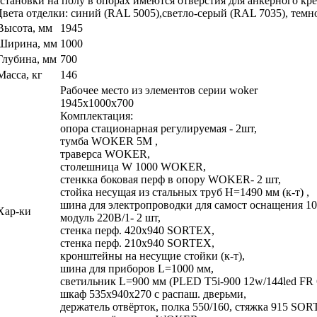
становки на полу в опорах имеются отверстия для анкерного кр
вета отделки: синий (RAL 5005),светло-серый (RAL 7035), темн
Высота, мм
1945
Ширина, мм
1000
Глубина, мм
700
Масса, кг
146
Рабочее место из элементов серии woker
1945x1000x700
Комплектация:
опора стационарная регулируемая - 2шт,
тумба WOKER 5М ,
траверса WOKER,
столешница W 1000 WOKER,
стенкка боковая перф в опору WOKER- 2 шт,
стойка несущая из стальных труб H=1490 мм (к-т) ,
шина для электропроводки для самост оснащения 10
Хар-ки
модуль 220В/1- 2 шт,
стенка перф. 420х940 SORTEX,
стенка перф. 210х940 SORTEX,
кронштейны на несущие стойки (к-т),
шина для приборов L=1000 мм,
светильник L=900 мм (PLED T5i-900 12w/144led FR 
шкаф 535х940х270 с распаш. дверьми,
держатель отвёрток, полка 550/160, стяжка 915 SOR