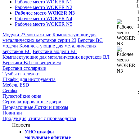
у
Рабочее место WOKER N1
Ц
Рабочее место WOKER N2
Рабочее место WOKER N3
Рабочее место WOKER N4
Рабочее место WOKER N5
Модули 23 монтажные
Комплектующие для
металлических верстаков серии 23
Верстак ВС
модели
Комплектующие для металлических
верстаков ВС
Верстаки модели ВЛ
Комплектующие для металлических верстаков ВЛ
Верстаки ВЛ с освещением
Верстаки столярные
Тумбы и тележки
Шкафы для инструмента
Мебель ESD
Сейфы
Пулестойкие окна
Сертифицированные двери
Передаточные Лотки и шлюзы
Новинки
Продукция, снятая с производства
Новости
УНО шкафы
модульные офисные