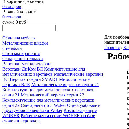
В корзине сравнения
0 товаров
В вашей корзине
0 товаров
сумма 0 руб
Для подбора
Офисная мебель
накопитель
Металлические шкафы
Главная
/
Ка
Стеллажи
Системы хранения
Рабо
Складские стеллажи
Верстаки металлические
Верстаки ДиКом ВЛ
Комплектующие для
металическиих верстаков
Металлические верстаки
П
ВС
Верстаки серии SMART
Металлические
и
верстаки ВЛК
Металлические верстаки серии 21
р
Комплектующие для металлических верстаков
т
серии 21
Металический верстак серии 22
к
Комплектующие для металлических верстаков
в
серии 22
Слесарный стол Woker
Однотумбовые и
к
двухтумбовые верстаки Woker
Комплектующие
о
WOKER
Рабочие места серии WOKER на базе
в
столов и верстаков
ч