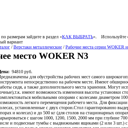
 по размерам зайдите в раздел «
КАК ВЫБРАТЬ
».
Используйте 
ный вариант
талог
/
Верстаки металлические
/
Рабочие места серии WOKER на 
чее место WOKER N3
Цена:
94810 руб.
редназначены для обустройства рабочих мест самого широкого
нструмента непосредственно на рабочем месте. Имеют обширное
аботы сидя, а также дополнительного места хранения. Могут исп
очные),т.к. имеют возможность изменения высоты установки с
омплектоваться мобильными опорами с колесами диаметром 100 
озможность легкого перемещения рабочего места. Для фиксации 
олесах, установленные с двух сторон.Стол гарантированно выдер
порах и колесах) и до 500 кг (для столов на стационарных опора
арьироваться с шагом 1000, 1200, 1500, 2000 мм при глубине 7
исле и подвесные тумбы с выдвижными ящиками (2 или 3 шт.) с