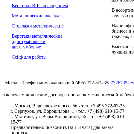
Верстаки ВЛ с освещением
В ассорти
сейфы, сис
Металлические шкафы
Наши офис
Стеллажи металлические
бизнеса и 
Верстаки металлические
такелаж, а
однотумбовые и
Высокое ка
двухтумбовые
лучших пр
Сейф для работы
г.Москва
Телефон многоканальный (495) 772‒67‒35
d7726735@y
Заключаем дилерские договора поставок металлической мебели
г. Москва, Варшавское шоссе, 56 - тел. +7 495 772-67-35
г. Серпухов, ул. Ворошилова, 1 - тел. +7 (498) 610-15-77
г. Мытищи, ул. Веры Волошиной, 56 - тел. +7 (498) 610-
15-77
Предварительно позвонить (за 1-3 часа) для заказа
пропуска.