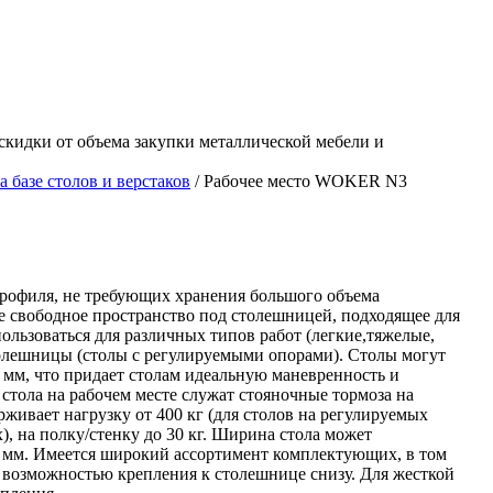
скидки от объема закупки металлической мебели и
базе столов и верстаков
/ Рабочее место WOKER N3
профиля, не требующих хранения большого объема
 свободное пространство под столешницей, подходящее для
ользоваться для различных типов работ (легкие,тяжелые,
толешницы (столы с регулируемыми опорами). Столы могут
мм, что придает столам идеальную маневренность и
стола на рабочем месте служат стояночные тормоза на
живает нагрузку от 400 кг (для столов на регулируемых
х), на полку/стенку до 30 кг. Ширина стола может
00 мм. Имеется широкий ассортимент комплектующих, в том
 возможностью крепления к столешнице снизу. Для жесткой