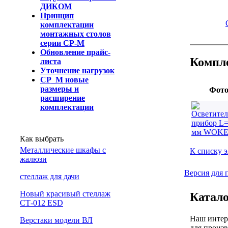
ДИКОМ
Принцип
комплектации
монтажных столов
серии СР-М
Обновление прайс-
Компл
листа
Уточнение нагрузок
СР_М новые
размеры и
Фот
расширение
комплектации
Как выбрать
Металлические шкафы с
К списку 
жалюзи
Версия для 
cтеллаж для дачи
Новый красивый стеллаж
Катало
СТ-012 ESD
Наш интер
Верстаки модели ВЛ
для произв