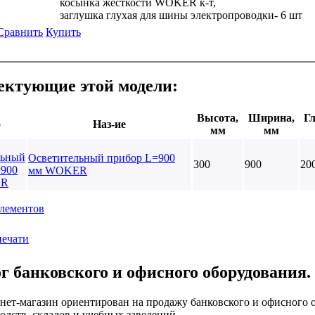
косынка жёсткости WOKER к-т,
заглушка глухая для шины электропроводки- 6 шт
Сравнить
Купить
ектующие этой модели:
Высота,
Ширина,
Гл
о
Наз-ие
мм
мм
Осветительный прибор L=900
300
900
20
мм WOKER
элементов
печати
г банковского и офисного оборудования.
нет-магазин ориентирован на продажу банковского и офисного о
одств, складов и учебных заведений.