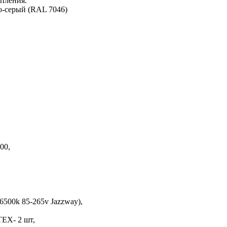
епления.
о-серый (RAL 7046)
00,
6500k 85-265v Jazzway),
TEX- 2 шт,