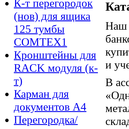
К-т перегородок
Кат
(нов) для ящика
Наш 
125 тумбы
банк
COMTEX1
купи
Кронштейны для
и уч
RACK модуля (к-
т)
В ас
Карман для
«Одн
документов А4
мета
Перегородка/
скла