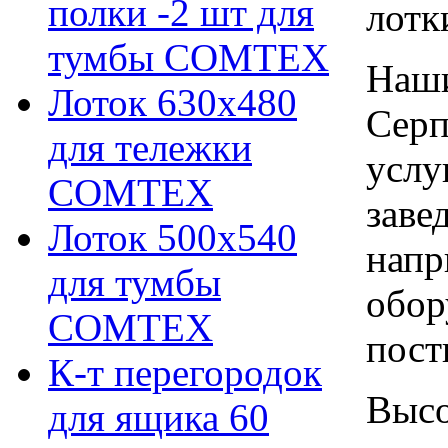
полки -2 шт для
лотк
тумбы COMTEX
Наши
Лоток 630х480
Серп
для тележки
услу
COMTEX
заве
Лоток 500х540
напр
для тумбы
обор
COMTEX
пост
К-т перегородок
Высо
для ящика 60