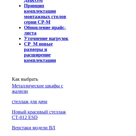
ДИКОМ
Принцип
комплектации
монтажных столов
серии СР-М
Обновление прайс-
листа
Уточнение нагрузок
СР_М новые
размеры и
расширение
комплектации
Как выбрать
Металлические шкафы с
жалюзи
cтеллаж для дачи
Новый красивый стеллаж
СТ-012 ESD
Верстаки модели ВЛ