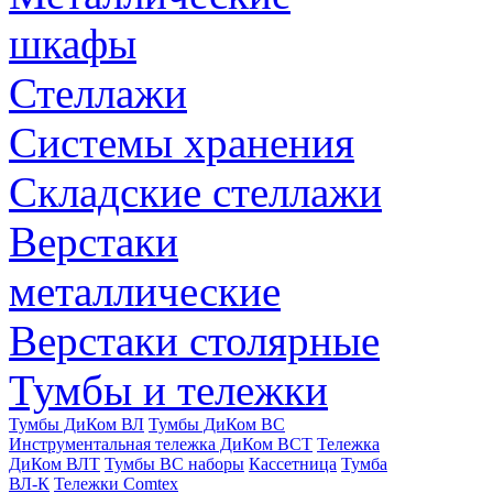
шкафы
Стеллажи
Системы хранения
Складские стеллажи
Верстаки
металлические
Верстаки столярные
Тумбы и тележки
Тумбы ДиКом ВЛ
Тумбы ДиКом ВС
Инструментальная тележка ДиКом ВСТ
Тележка
ДиКом ВЛТ
Тумбы ВС наборы
Кассетница
Тумба
ВЛ-К
Тележки Comtex