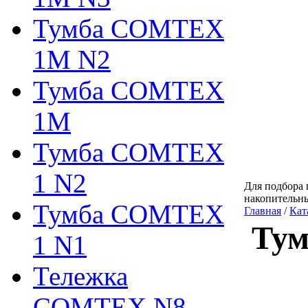
Тумба COMTEX
1М N2
Тумба COMTEX
1М
Тумба COMTEX
1 N2
Для подбора 
накопительн
Тумба COMTEX
Главная
/
Кат
Тум
1 N1
Тележка
COMTEX N8