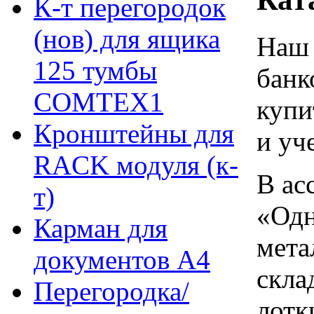
К-т перегородок
(нов) для ящика
Наш 
125 тумбы
банк
COMTEX1
купи
Кронштейны для
и уч
RACK модуля (к-
В ас
т)
«Одн
Карман для
мета
документов А4
скла
Перегородка/
лотк