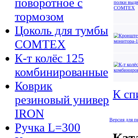
поворотное с
тормозом
Цоколь для тумбы
COMTEX
К-т колёс 125
комбинированные
Коврик
К сп
резиновый универ
IRON
Версия для п
Ручка L=300
Кат