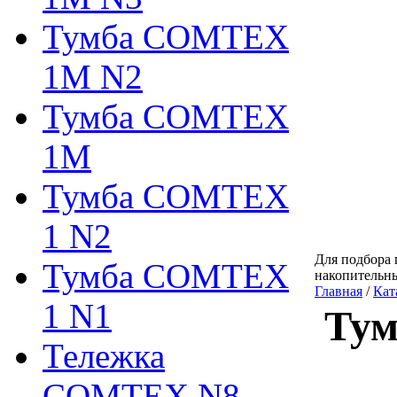
Тумба COMTEX
1М N2
Тумба COMTEX
1М
Тумба COMTEX
1 N2
Для подбора 
Тумба COMTEX
накопительн
Главная
/
Кат
1 N1
Тум
Тележка
COMTEX N8