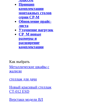
ДИКОМ
Принцип
комплектации
монтажных столов
серии СР-М
Обновление прайс-
листа
Уточнение нагрузок
СР_М новые
размеры и
расширение
комплектации
Как выбрать
Металлические шкафы с
жалюзи
cтеллаж для дачи
Новый красивый стеллаж
СТ-012 ESD
Верстаки модели ВЛ