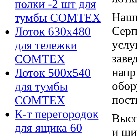
полки -2 шт для
Наши
тумбы COMTEX
Серп
Лоток 630х480
услу
для тележки
заве
COMTEX
напр
Лоток 500х540
обор
для тумбы
пост
COMTEX
К-т перегородок
Высо
для ящика 60
и ши