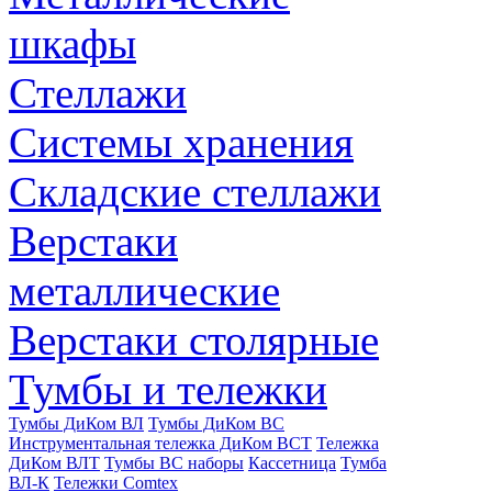
шкафы
Стеллажи
Системы хранения
Складские стеллажи
Верстаки
металлические
Верстаки столярные
Тумбы и тележки
Тумбы ДиКом ВЛ
Тумбы ДиКом ВС
Инструментальная тележка ДиКом ВСТ
Тележка
ДиКом ВЛТ
Тумбы ВС наборы
Кассетница
Тумба
ВЛ-К
Тележки Comtex