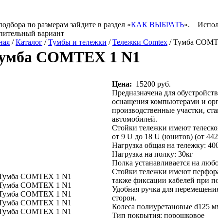
подбора по размерам зайдите в раздел «
КАК ВЫБРАТЬ
».
Испол
пительный вариант
ная
/
Каталог
/
Тумбы и тележки
/
Тележки Comtex
/ Тумба COMT
умба COMTEX 1 N1
Цена:
15200 руб.
Предназначена для обустройств
оснащения компьютерами и орг
производственные участки, ст
автомобилей.
Стойки тележки имеют телеск
от 9 U до 18 U (юнитов) (от 44
Нагрузка общая на тележку: 40
Нагрузка на полку: 30кг
Полка устанавливается на любо
Стойки тележки имеют перфора
также фиксации кабелей при п
Удобная ручка для перемещени
сторон.
Колеса полиуретановые d125 мм
Тип покрытия: порошковое