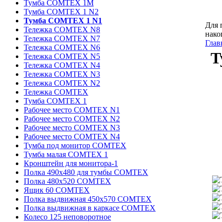
Тумба COMTEX 1М
Тумба COMTEX 1 N2
Тумба COMTEX 1 N1
Для 
Тележка COMTEX N8
нако
Тележка COMTEX N7
Глав
Тележка COMTEX N6
Т
Тележка COMTEX N5
Тележка COMTEX N4
Тележка COMTEX N3
Тележка COMTEX N2
Тележка COMTEX
Тумба COMTEX 1
Рабочее место COMTEX N1
Рабочее место COMTEX N2
Рабочее место COMTEX N3
Рабочее место COMTEX N4
Тумба под монитор COMTEX
Тумба малая COMTEX 1
Кронштейн для монитора-1
Полка 490х480 для тумбы COMTEX
Полка 480х520 COMTEX
Ящик 60 COMTEX
Полка выдвижная 450х570 COMTEX
Полка выдвижная в каркасе COMTEX
Колесо 125 неповоротное