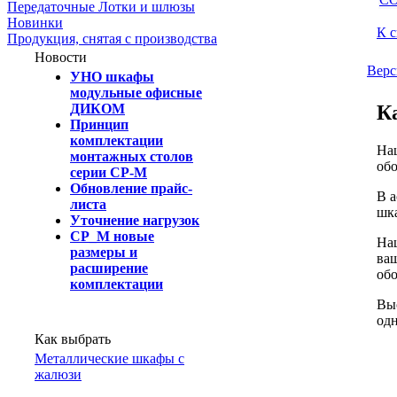
Передаточные Лотки и шлюзы
Новинки
К с
Продукция, снятая с производства
Новости
Верс
УНО шкафы
модульные офисные
ДИКОМ
К
Принцип
комплектации
Наш
монтажных столов
обо
серии СР-М
Обновление прайс-
В а
листа
шка
Уточнение нагрузок
СР_М новые
На
размеры и
ваш
расширение
обо
комплектации
Выс
одн
Как выбрать
Металлические шкафы с
жалюзи