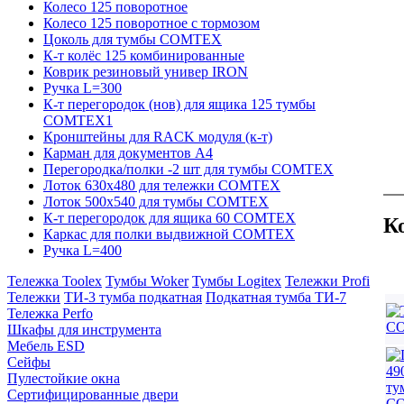
Колесо 125 поворотное
Колесо 125 поворотное с тормозом
Цоколь для тумбы COMTEX
К-т колёс 125 комбинированные
Коврик резиновый универ IRON
Ручка L=300
К-т перегородок (нов) для ящика 125 тумбы
COMTEX1
Кронштейны для RACK модуля (к-т)
Карман для документов А4
Перегородка/полки -2 шт для тумбы COMTEX
Лоток 630х480 для тележки COMTEX
Лоток 500х540 для тумбы COMTEX
К-т перегородок для ящика 60 COMTEX
К
Каркас для полки выдвижной COMTEX
Ручка L=400
Тележка Toolex
Тумбы Woker
Тумбы Logitex
Тележки Profi
Тележки
ТИ-3 тумба подкатная
Подкатная тумба ТИ-7
Тележка Perfo
Шкафы для инструмента
Мебель ESD
Сейфы
Пулестойкие окна
Сертифицированные двери