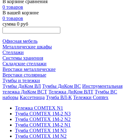
В корзине сравнения
0 товаров
В вашей корзине
0 товаров
сумма 0 руб
Офисная мебель
Металлические шкафы
Стеллажи
Системы хранения
Складские стеллажи
Верстаки металлические
Верстаки столярные
Тумбы и тележки
Тумбы ДиКом ВЛ
Тумбы ДиКом ВС
Инструментальная
тележка ДиКом ВСТ
Тележка ДиКом ВЛТ
Тумбы ВС
наборы
Кассетница
Тумба ВЛ-К
Тележки Comtex
Тележка COMTEX N1
Тумба COMTEX 1М-2 N3
Тумба COMTEX 1М-2 N2
Тумба COMTEX 1М-2 N1
Тумба COMTEX 1М N3
Тумба COMTEX 1М N2