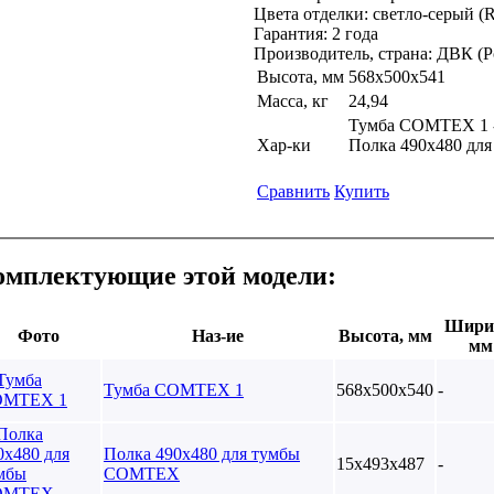
Цвета отделки: светло-серый (
Гарантия: 2 года
Производитель, страна: ДВК (Р
Высота, мм
568х500х541
Масса, кг
24,94
Тумба COMTEX 1 -
Хар-ки
Полка 490х480 дл
Сравнить
Купить
омплектующие этой модели:
Шири
Фото
Наз-ие
Высота, мм
мм
Тумба COMTEX 1
568х500х540
-
Полка 490х480 для тумбы
15х493х487
-
COMTEX