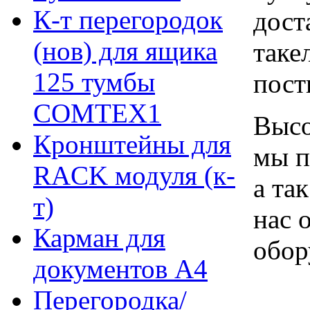
К-т перегородок
дост
(нов) для ящика
таке
125 тумбы
пост
COMTEX1
Высо
Кронштейны для
мы п
RACK модуля (к-
а та
т)
нас 
Карман для
обор
документов А4
Перегородка/