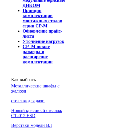
модульные офисные
ДИКОМ
Принцип
комплектации
монтажных столов
серии СР-М
Обновление прайс-
листа
Уточнение нагрузок
СР_М новые
размеры и
расширение
комплектации
Как выбрать
Металлические шкафы с
жалюзи
cтеллаж для дачи
Новый красивый стеллаж
СТ-012 ESD
Верстаки модели ВЛ