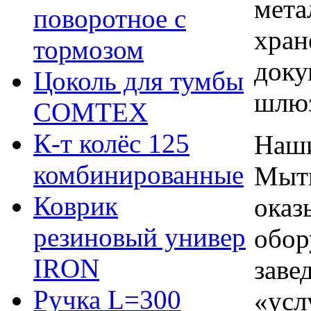
мета
поворотное с
хран
тормозом
доку
Цоколь для тумбы
шлю
COMTEX
К-т колёс 125
Наши
комбинированные
Мыти
Коврик
оказ
резиновый универ
обор
IRON
заве
Ручка L=300
«усл