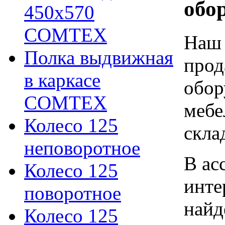
обо
450х570
COMTEX
Наш 
Полка выдвижная
прод
в каркасе
обор
COMTEX
мебе
Колесо 125
скла
неповоротное
В ас
Колесо 125
инте
поворотное
найд
Колесо 125