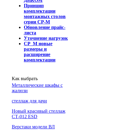
ДИКОМ
Принцип
комплектации
монтажных столов
серии СР-М
Обновление прайс-
листа
Уточнение нагрузок
СР_М новые
размеры и
расширение
комплектации
Как выбрать
Металлические шкафы с
жалюзи
cтеллаж для дачи
Новый красивый стеллаж
СТ-012 ESD
Верстаки модели ВЛ