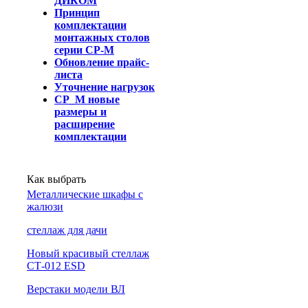
ДИКОМ
Принцип
комплектации
монтажных столов
серии СР-М
Обновление прайс-
листа
Уточнение нагрузок
СР_М новые
размеры и
расширение
комплектации
Как выбрать
Металлические шкафы с
жалюзи
cтеллаж для дачи
Новый красивый стеллаж
СТ-012 ESD
Верстаки модели ВЛ