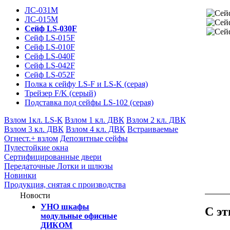
ЛС-031М
ЛС-015М
Сейф LS-030F
Сейф LS-015F
Сейф LS-010F
Сейф LS-040F
Сейф LS-042F
Сейф LS-052F
Полка к сейфу LS-F и LS-K (серая)
Трейзер F/K (серый)
Подставка под сейфы LS-102 (серая)
Взлом 1кл. LS-К
Взлом 1 кл. ДВК
Взлом 2 кл. ДВК
Взлом 3 кл. ДВК
Взлом 4 кл. ДВК
Встраиваемые
Огнест.+ взлом
Депозитные cейфы
Пулестойкие окна
Сертифицированные двери
Передаточные Лотки и шлюзы
Новинки
Продукция, снятая с производства
Новости
УНО шкафы
С эт
модульные офисные
ДИКОМ