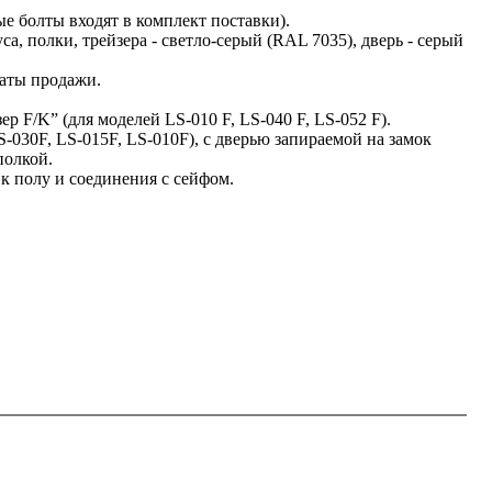
ые болты входят в комплект поставки).
а, полки, трейзера - светло-серый (RAL 7035), дверь - серый
даты продажи.
 F/K” (для моделей LS-010 F, LS-040 F, LS-052 F).
S-030F, LS-015F, LS-010F), с дверью запираемой на замок
полкой.
к полу и соединения с сейфом.