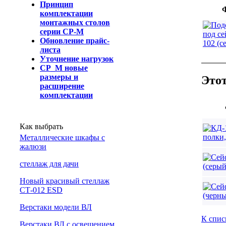
Принцип
комплектации
монтажных столов
серии СР-М
Обновление прайс-
листа
Уточнение нагрузок
СР_М новые
размеры и
Этот
расширение
комплектации
Как выбрать
Металлические шкафы с
жалюзи
cтеллаж для дачи
Новый красивый стеллаж
СТ-012 ESD
Верстаки модели ВЛ
К спис
Верстаки ВЛ с освещением