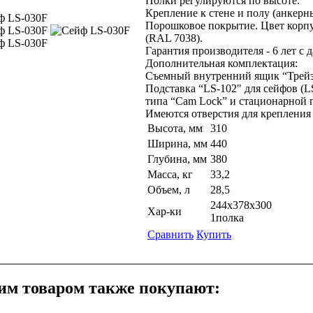
Полки регулируются по высоте.
Крепление к стене и полу (анкерн
Порошковое покрытие. Цвет корпус
(RAL 7038).
Гарантия производителя - 6 лет с 
Дополнительная комплектация:
Съемный внутренний ящик “Трейзер
Подставка “LS-102" для сейфов (L
типа “Cam Lock” и стационарной 
Имеются отверстия для крепления 
Высота, мм
310
Ширина, мм
440
Глубина, мм
380
Масса, кг
33,2
Объем, л
28,5
244x378x300
Хар-ки
1полка
Сравнить
Купить
им товаром также покупают: