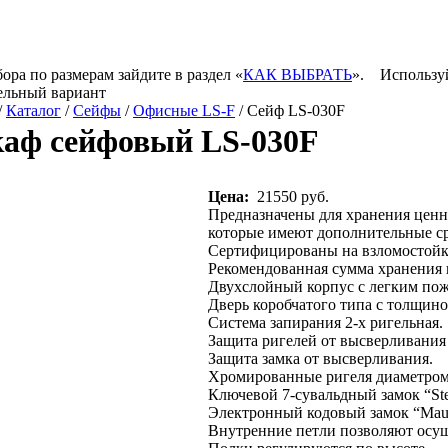
ора по размерам зайдите в раздел «
КАК ВЫБРАТЬ
».
Используй
ельный вариант
/
Каталог
/
Сейфы
/
Офисные LS-F
/ Сейф LS-030F
аф сейфовый LS-030F
Цена:
21550 руб.
Предназначены для хранения ценн
которые имеют дополнительные ср
Сертифицированы на взломостойко
Рекомендованная сумма хранения ц
Двухслойный корпус с легким по
Дверь коробчатого типа с толщино
Система запирания 2-х ригельная.
Защита ригелей от высверливания
Защита замка от высверливания.
Хромированные ригеля диаметром
Ключевой 7-сувальдный замок “Ste
Электронный кодовый замок “Maue
Внутренние петли позволяют осущ