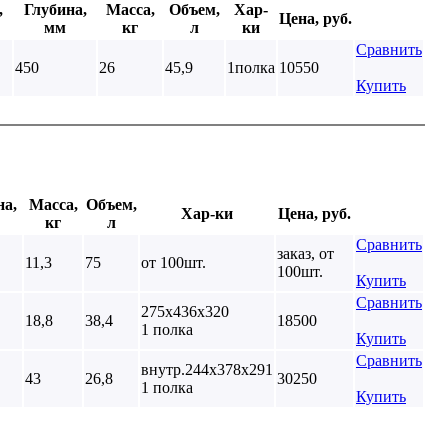
,
Глубина,
Масса,
Объем,
Хар-
Цена, руб.
мм
кг
л
ки
Сравнить
450
26
45,9
1полка
10550
Купить
на,
Масса,
Объем,
Хар-ки
Цена, руб.
кг
л
Сравнить
заказ, от
11,3
75
от 100шт.
100шт.
Купить
Сравнить
275х436х320
18,8
38,4
18500
1 полка
Купить
Сравнить
внутр.244х378х291
43
26,8
30250
1 полка
Купить