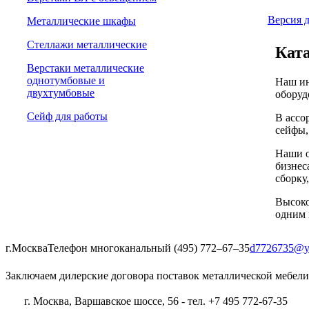
Версия д
Металлические шкафы
Стеллажи металлические
Ката
Верстаки металлические
однотумбовые и
Наш ин
двухтумбовые
оборуд
Сейф для работы
В ассо
сейфы,
Наши о
бизнес
сборку
Высоко
одним 
г.Москва
Телефон многоканальный (495) 772‒67‒35
d7726735@y
Заключаем дилерские договора поставок металлической мебели
г. Москва, Варшавское шоссе, 56 - тел. +7 495 772-67-35