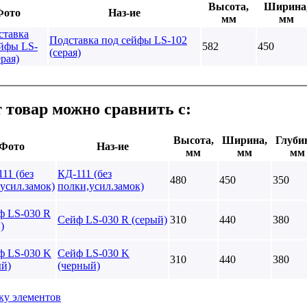
Высота,
Ширина
Фото
Наз-ие
мм
мм
Подставка под сейфы LS-102
582
450
(серая)
 товар можно сравнить с:
Высота,
Ширина,
Глуби
Фото
Наз-ие
мм
мм
мм
КД-111 (без
480
450
350
полки,усил.замок)
Сейф LS-030 R (серый)
310
440
380
Сейф LS-030 K
310
440
380
(черный)
ку элементов