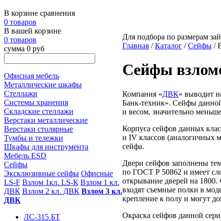
В корзине сравнения
0 товаров
В вашей корзине
Для подбора по размерам зай
0 товаров
Главная
/
Каталог
/
Сейфы
/ 
сумма 0 руб
Сейфы взломо
Офисная мебель
Металлические шкафы
Стеллажи
Компания «
ДВК
» выводит н
Системы хранения
Банк-техник
». Сейфы данно
Складские стеллажи
и весом, значительно меньш
Верстаки металлические
Корпуса сейфов данных клас
Верстаки столярные
и IV классов (аналогичных 
Тумбы и тележки
сейфа.
Шкафы для инструмента
Мебель ESD
Двери сейфов заполнены те
Сейфы
по ГОСТ Р 50862 и имеет с
Эксклюзивные сейфы
Офисные
открывание дверей на 1800.
LS-F
Взлом 1кл. LS-К
Взлом 1 кл.
входят съемные полки в мо
ДВК
Взлом 2 кл. ДВК
Взлом 3 кл.
крепление к полу и могут д
ДВК
Окраска сейфов данной сери
ЛС-315 БТ