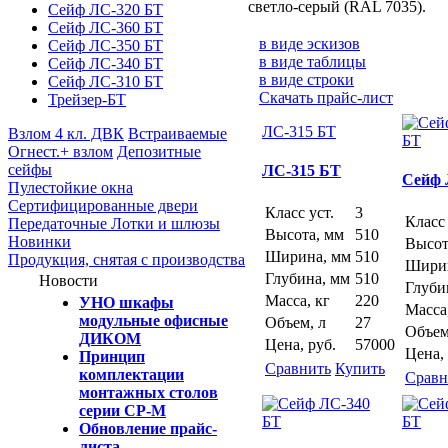
светло-серый
(RAL 7035).
Сейф ЛС-320 БТ
Сейф ЛС-360 БТ
в виде эскизов
Сейф ЛС-350 БТ
в виде таблицы
Сейф ЛС-340 БТ
в виде строки
Сейф ЛС-310 БТ
Скачать прайс-лист
Трейзер-БТ
ЛС-315 БТ
Взлом 4 кл. ДВК
Встраиваемые
Огнест.+ взлом
Депозитные
cейфы
ЛС-315 БТ
Сейф 
Пулестойкие окна
Сертифицированные двери
Класс уст.
3
Класс 
Передаточные Лотки и шлюзы
Высота, мм
510
Новинки
Высот
Ширина, мм
510
Продукция, снятая с производства
Ширин
Глубина, мм
510
Новости
Глуби
Масса, кг
220
УНО шкафы
Масса
модульные офисные
Объем, л
27
Объем
ДИКОМ
Цена, руб.
57000
Цена, 
Принцип
Сравнить
Купить
комплектации
Сравн
монтажных столов
серии СР-М
Обновление прайс-
листа