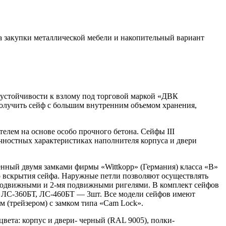
а закупки металлической мебели и накопительный вариант
 устойчивости к взлому под торговой маркой «ДВК
олучить сейф с большим внутренним объемом хранения,
лем на основе особо прочного бетона. Cейфы III
чностных характеристиках наполнителя корпуса и двери
ный двумя замками фирмы «Wittkopp» (Германия) класса «В»
 вскрытия сейфа. Наружные петли позволяют осуществлять
одвижными и
2-мя
подвижными ригелями. В комплект сейфов
,
ЛС-360БТ
,
ЛС-460БТ
— 3шт. Все модели сейфов имеют
 (трейзером) с замком типа «Cam Lock».
ета: корпус и двери- черный (RAL 9005), полки-