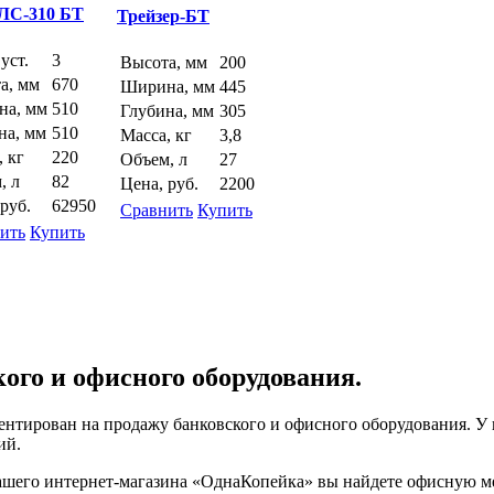
ЛС-310 БТ
Трейзер-БТ
уст.
3
Высота, мм
200
а, мм
670
Ширина, мм
445
а, мм
510
Глубина, мм
305
на, мм
510
Масса, кг
3,8
, кг
220
Объем, л
27
, л
82
Цена, руб.
2200
руб.
62950
Сравнить
Купить
ить
Купить
ого и офисного оборудования.
нтирован на продажу банковского и офисного оборудования. У 
ий.
нашего интернет-магазина «ОднаКопейка» вы найдете офисную м