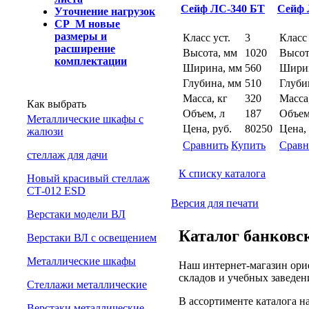
Сейф ЛС-340 БТ
Сейф 
Уточнение нагрузок
СР_М новые
размеры и
Класс уст.
3
Класс 
расширение
Высота, мм
1020
Высот
комплектации
Ширина, мм
560
Ширин
Глубина, мм
510
Глуби
Масса, кг
320
Масса
Как выбрать
Объем, л
187
Объем
Металлические шкафы с
Цена, руб.
80250
Цена, 
жалюзи
Сравнить
Купить
Сравн
cтеллаж для дачи
К списку каталога
Новый красивый стеллаж
СТ-012 ESD
Версия для печати
Верстаки модели ВЛ
Каталог банковск
Верстаки ВЛ с освещением
Металлические шкафы
Наш интернет-магазин орие
складов и учебных заведен
Стеллажи металлические
В ассортименте каталога 
Верстаки металлические