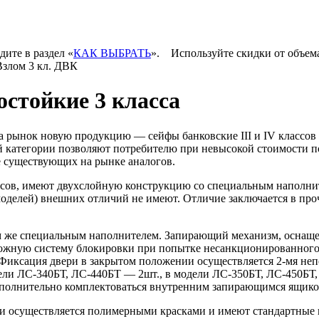
дите в раздел «
КАК ВЫБРАТЬ
».
Используйте скидки от объем
Взлом 3 кл. ДВК
стойкие 3 класса
а рынок новую продукцию — сейфы банковские III и IV классов
й категории позволяют потребителю при невысокой стоимости п
е существующих на рынке аналогов.
сов, имеют двухслойную конструкцию со специальным наполните
моделей) внешних отличий не имеют. Отличие заключается в про
м же специальным наполнителем. Запирающий механизм, оснащен
ложную систему блокировки при попытке несанкционированного
 Фиксация двери в закрытом положении осуществляется
2-мя
неп
дели
ЛС-340БТ
,
ЛС-440БТ
— 2шт., в модели
ЛС-350БТ
,
ЛС-450БТ
ополнительно комплектоваться внутренним запирающимся ящиком
и осуществляется полимерными красками и имеют стандартные цв