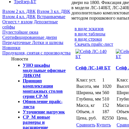
Трейзер-БТ
двери на 1800. Фиксация дв
в модели
ЛС-140БТ
,
ЛС-240
Взлом 2 кл. ДВК
Взлом 3 кл. ДВК
дополнительно комплектоват
Взлом 4 кл. ДВК
Встраиваемые
методом порошкового напыле
Огнест.+ взлом
Депозитные
cейфы
в виде эскизов
Пулестойкие окна
в виде таблицы
Сертифицированные двери
в виде строки
Передаточные Лотки и шлюзы
Скачать прайс-лист
Новинки
Продукция, снятая с производства
Новости
УНО шкафы
Сейф ЛС-140 БТ
Сейф 
модульные офисные
ДИКОМ
Класс уст.
1
Класс 
Принцип
комплектации
Высота, мм
1020
Высот
монтажных столов
Ширина, мм
560
Ширин
серии СР-М
Глубина, мм
510
Глуби
Обновление прайс-
Масса, кг
152
Масса
листа
Объем, л
187
Объем
Уточнение нагрузок
СР_М новые
Цена, руб.
82550
Цена, 
размеры и
Сравнить
Купить
Сравн
расширение