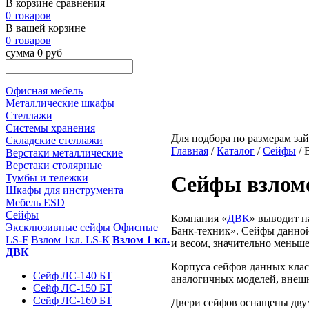
В корзине сравнения
0 товаров
В вашей корзине
0 товаров
сумма 0 руб
Офисная мебель
Металлические шкафы
Стеллажи
Системы хранения
Для подбора по размерам зай
Складские стеллажи
Главная
/
Каталог
/
Сейфы
/ 
Верстаки металлические
Верстаки столярные
Тумбы и тележки
Сейфы взломо
Шкафы для инструмента
Мебель ESD
Сейфы
Компания «
ДВК
» выводит н
Эксклюзивные сейфы
Офисные
Банк-техник
». Сейфы данно
LS-F
Взлом 1кл. LS-К
Взлом 1 кл.
и весом, значительно меньш
ДВК
Корпуса сейфов данных клас
Сейф ЛС-140 БТ
аналогичных моделей, внешн
Сейф ЛС-150 БТ
Сейф ЛС-160 БТ
Двери сейфов оснащены двум