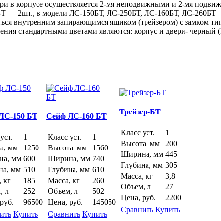
ери в корпусе осуществляется
2-мя
неподвижными и
2-мя
подвижн
БТ
— 2шт., в модели
ЛС-150БТ
,
ЛС-250БТ
,
ЛС-160БТ
,
ЛС-260БТ
—
ься внутренним запирающимся ящиком (трейзером) с замком тип
ния стандартными цветами являются: корпус и двери- черный 
Трейзер-БТ
ЛС-150 БТ
Сейф ЛС-160 БТ
Класс уст.
1
уст.
1
Класс уст.
1
Высота, мм
200
а, мм
1250
Высота, мм
1560
Ширина, мм
445
а, мм
600
Ширина, мм
740
Глубина, мм
305
на, мм
510
Глубина, мм
610
Масса, кг
3,8
, кг
185
Масса, кг
260
Объем, л
27
, л
252
Объем, л
502
Цена, руб.
2200
руб.
96500
Цена, руб.
145050
Сравнить
Купить
ить
Купить
Сравнить
Купить