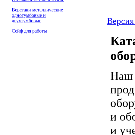
Верстаки металлические
однотумбовые и
Версия
двухтумбовые
Сейф для работы
Кат
обо
Наш 
прод
обор
и об
и уч