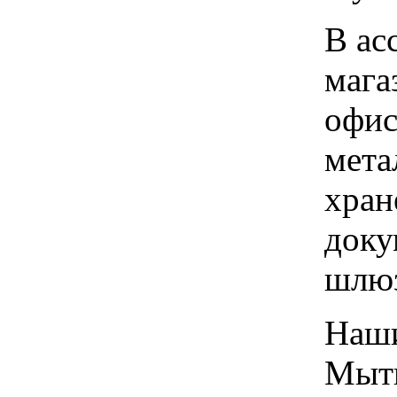
В ас
мага
офис
мета
хран
доку
шлю
Наши
Мыти