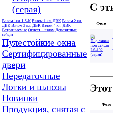
С эт
(серая)
Взлом 1кл. LS-К
Взлом 1 кл. ДВК
Взлом 2 кл.
Фото
ДВК
Взлом 3 кл. ДВК
Взлом 4 кл. ДВК
Встраиваемые
Огнест.+ взлом
Депозитные
cейфы
Пулестойкие окна
Сертифицированные
двери
Передаточные
Лотки и шлюзы
Этот
Новинки
Фото
Продукция, снятая с