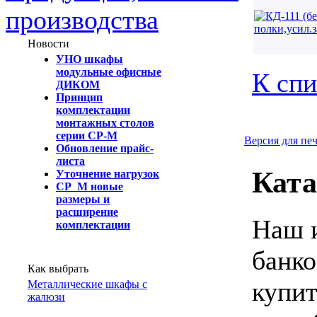
производства
Новости
УНО шкафы
модульные офисные
К спи
ДИКОМ
Принцип
комплектации
монтажных столов
серии СР-М
Версия для пе
Обновление прайс-
листа
Ката
Уточнение нагрузок
СР_М новые
размеры и
расширение
Наш и
комплектации
банко
Как выбрать
купит
Металлические шкафы с
жалюзи