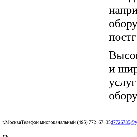
напри
обору
постг
Высок
и шир
услуг
обору
г.Москва
Телефон многоканальный (495) 772‒67‒35
d7726735@y