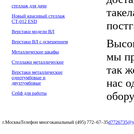
cтеллаж для дачи
такел
Новый красивый стеллаж
СТ-012 ESD
постг
Верстаки модели ВЛ
Высок
Верстаки ВЛ с освещением
Металлические шкафы
мы пр
Стеллажи металлические
так ж
Верстаки металлические
однотумбовые и
нас о
двухтумбовые
обору
Сейф для работы
г.Москва
Телефон многоканальный (495) 772‒67‒35
d7726735@y