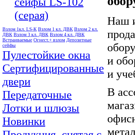
обор
сейфы LS-102
(серая)
Наш и
Взлом 1кл. LS-К
Взлом 1 кл. ДВК
Взлом 2 кл.
прода
ДВК
Взлом 3 кл. ДВК
Взлом 4 кл. ДВК
Встраиваемые
Огнест.+ взлом
Депозитные
обору
cейфы
Пулестойкие окна
и обо
Сертифицированные
и уче
двери
В асс
Передаточные
магаз
Лотки и шлюзы
офисн
Новинки
мета
Продукция, снятая с