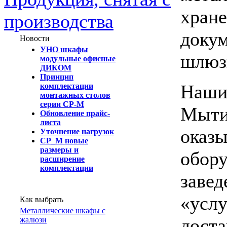
хране
производства
докум
Новости
УНО шкафы
шлюз
модульные офисные
ДИКОМ
Принцип
Наши 
комплектации
монтажных столов
серии СР-М
Мыти
Обновление прайс-
листа
оказы
Уточнение нагрузок
СР_М новые
размеры и
обору
расширение
комплектации
завед
«услу
Как выбрать
Металлические шкафы с
доста
жалюзи