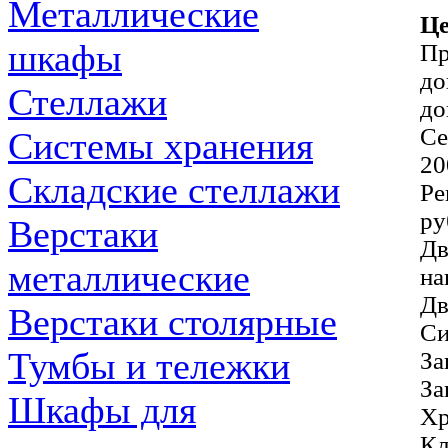
Металлические
Це
шкафы
Пр
до
Стеллажи
до
Се
Системы хранения
20
Складские стеллажи
Ре
ру
Верстаки
Дв
металлические
на
Дв
Верстаки столярные
Си
Тумбы и тележки
За
За
Шкафы для
Хр
Кл