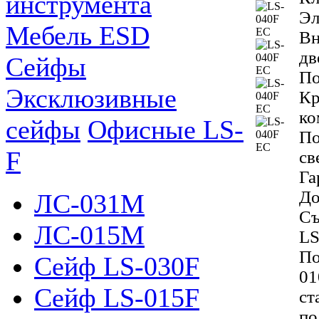
инструмента
Эл
Мебель ESD
Вн
дв
Сейфы
По
Эксклюзивные
Кр
ко
сейфы
Офисные LS-
По
F
св
Га
До
ЛС-031М
Съ
ЛС-015М
LS
По
Сейф LS-030F
01
Сейф LS-015F
ст
по