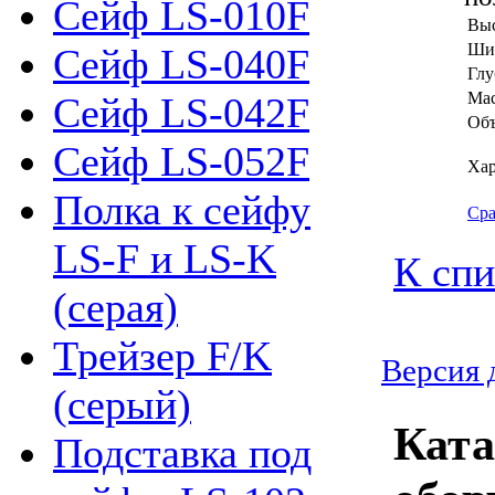
Сейф LS-010F
Выс
Ши
Сейф LS-040F
Глу
Мас
Сейф LS-042F
Объ
Сейф LS-052F
Хар
Полка к сейфу
Сра
LS-F и LS-K
К спи
(серая)
Трейзер F/K
Версия 
(серый)
Ката
Подставка под