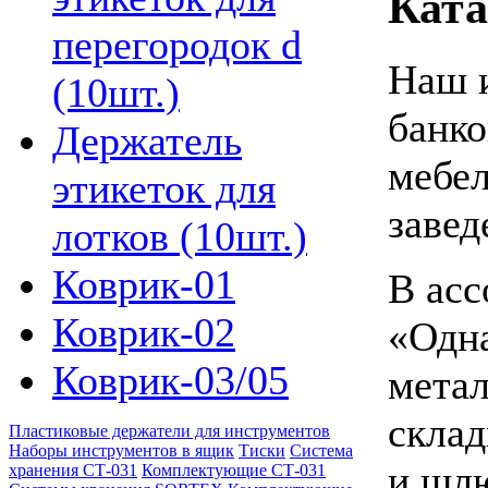
Ката
перегородок d
Наш и
(10шт.)
банко
Держатель
мебел
этикеток для
завед
лотков (10шт.)
Коврик-01
В асс
Коврик-02
«Одна
Коврик-03/05
метал
склад
Пластиковые держатели для инструментов
Наборы инструментов в ящик
Тиски
Система
и шл
хранения СТ-031
Комплектующие СТ-031