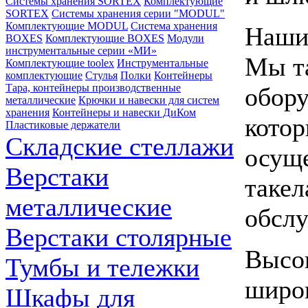
Системы хранения SORTEX
Комплектующие
SORTEX
Системы хранения серии "MODUL"
Комплектующие MODUL
Система хранения
Наши
BOXES
Комплектующие BOXES
Модули
инструментальные серии «МИ»
Мы та
Комплектующие toolex
Инструментальные
комплектующие
Стулья
Полки
Контейнеры
Тара, контейнеры производственные
обору
металлические
Крючки и навески для систем
хранения
Контейнеры и навески ДиКом
котор
Пластиковые держатели
Складские стеллажи
осуще
Верстаки
такел
металлические
обслу
Верстаки столярные
Высок
Тумбы и тележки
широк
Шкафы для