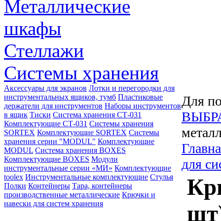
Металлические
шкафы
Стеллажи
Системы хранения
Аксессуары для экранов
Лотки и перегородки для
инструментальных ящиков, тумб
Пластиковые
Для по
держатели для инструментов
Наборы инструментов
ВЫБР
в ящик
Тиски
Система хранения СТ-031
Комплектующие СТ-031
Системы хранения
металл
SORTEX
Комплектующие SORTEX
Системы
хранения серии "MODUL"
Комплектующие
Главна
MODUL
Система хранения BOXES
Комплектующие BOXES
Модули
для си
инструментальные серии «МИ»
Комплектующие
toolex
Инструментальные комплектующие
Стулья
Кр
Полки
Контейнеры
Тара, контейнеры
производственные металлические
Крючки и
навески для систем хранения
шт