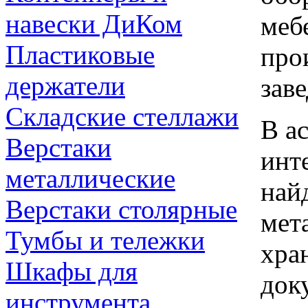
навески ДиКом
меб
Пластиковые
про
держатели
зав
Складские стеллажи
В а
Верстаки
инт
металлические
най
Верстаки столярные
мет
Тумбы и тележки
хра
Шкафы для
док
инструмента