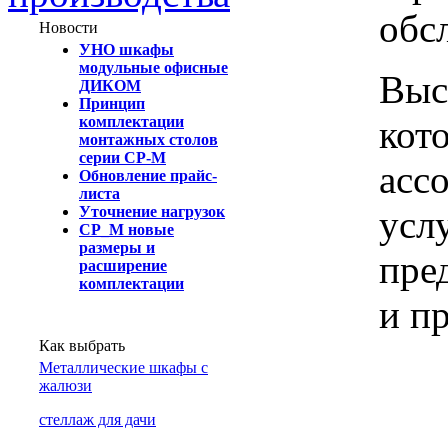
обс
Новости
УНО шкафы
модульные офисные
Выс
ДИКОМ
Принцип
кот
комплектации
монтажных столов
серии СР-М
асс
Обновление прайс-
листа
усл
Уточнение нагрузок
СР_М новые
размеры и
пре
расширение
комплектации
и п
Как выбрать
Металлические шкафы с
жалюзи
cтеллаж для дачи