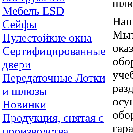
шлю
Мебель ESD
Наш
Сейфы
Мыт
Пулестойкие окна
ока
Сертифицированные
обо
двери
уче
Передаточные Лотки
раз
и шлюзы
осу
Новинки
обо
Продукция, снятая с
гар
производства