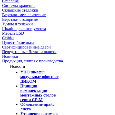
Стеллажи
Системы хранения
Складские стеллажи
Верстаки металлические
Верстаки столярные
Тумбы и тележки
Шкафы для инструмента
Мебель ESD
Сейфы
Пулестойкие окна
Сертифицированные двери
Передаточные Лотки и шлюзы
Новинки
Продукция, снятая с производства
Новости
УНО шкафы
модульные офисные
ДИКОМ
Принцип
комплектации
монтажных столов
серии СР-М
Обновление прайс-
листа
Уточнение нагрузок