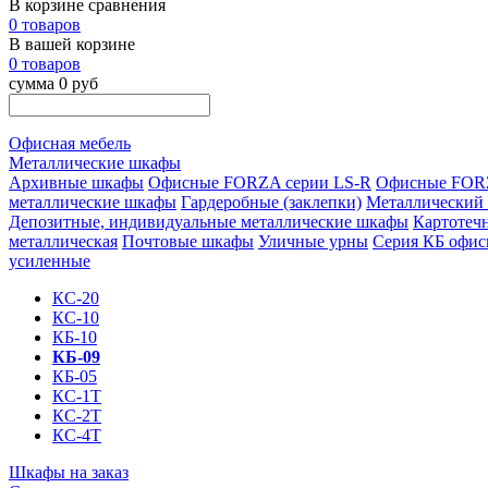
В корзине сравнения
0 товаров
В вашей корзине
0 товаров
сумма 0 руб
Офисная мебель
Металлические шкафы
Архивные шкафы
Офисные FORZA серии LS-R
Офисные FORZ
металлические шкафы
Гардеробные (заклепки)
Металлический
Депозитные, индивидуальные металлические шкафы
Картотеч
металлическая
Почтовые шкафы
Уличные урны
Серия КБ офи
усиленные
КС-20
КС-10
КБ-10
КБ-09
КБ-05
КС-1Т
КС-2Т
КС-4Т
Шкафы на заказ