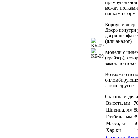
прямоугольной
между полками,
папками форма
Корпус и дверь
Дверь изнутри 
двери шкафа с
(или аналог).
Модели с инде
(трейзер), кот
замок почтовог
Возможно испол
опломбирующег
любое другое.
Окраска издел
Высота, мм
7
Ширина, мм
8
Глубина, мм
3
Масса, кг
5
Хар-ки
1
Сравнить
Купи