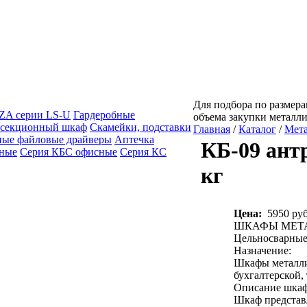
Для подбора по размерам
A серии LS-U
Гардеробные
объема закупки металл
 секционный шкаф
Скамейки, подставки
Главная
/
Каталог
/
Мет
ные файловые драйверы
Аптечка
КБ-09 антр
сные
Серия КБС офисные
Серия КC
кг
Цена:
5950 руб
ШКАФЫ МЕТ
Цельносварные
Назначение:
Шкафы металли
бухгалтерской,
Описание шкаф
Шкаф представ