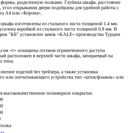
 формы, разделенную полками. Глубина шкафа, расстояние
 угол открывания двери подобраны для удобной работы с
та А4 или «Корона».
 шкафа изготовлены из стального листа толщиной 1.4 мм.
усилена коробкой из стального листа толщиной 0.8 мм. В
ерии "КБ" установлен замок «KALE» производства Турции
ксом «т» оснащены отсеком ограниченного доступа
орый расположен в верхней части шкафа, запираемый на
о типа.
нение изделий без трейзера, а также установка
о или опечатывающего устройства тип «шток/флажок» или
ия высококачественное полимерное покрытие.
00
80
90
0
 полка
ть