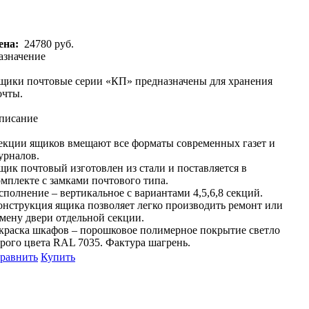
ена:
24780 руб.
азначение
щики почтовые серии «КП» предназначены для хранения
очты.
писание
екции ящиков вмещают все форматы современных газет и
урналов.
щик почтовый изготовлен из стали и поставляется в
омплекте с замками почтового типа.
сполнение – вертикальное с вариантами 4,5,6,8 секций.
онструкция ящика позволяет легко производить ремонт или
амену двери отдельной секции.
краска шкафов – порошковое полимерное покрытие светло
ерого цвета RAL 7035. Фактура шагрень.
равнить
Купить