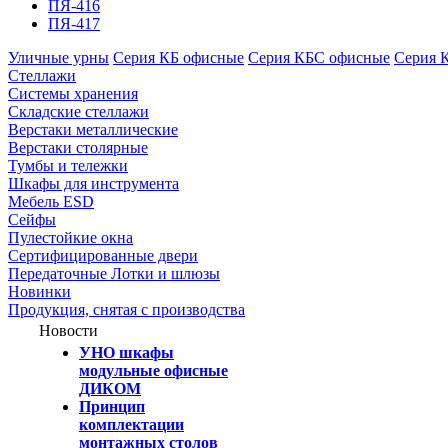
ПЯ-416
ПЯ-417
Уличные урны
Серия КБ офисные
Серия КБС офисные
Серия 
Стеллажи
Системы хранения
Складские стеллажи
Верстаки металлические
Верстаки столярные
Тумбы и тележки
Шкафы для инструмента
Мебель ESD
Сейфы
Пулестойкие окна
Сертифицированные двери
Передаточные Лотки и шлюзы
Новинки
Продукция, снятая с производства
Новости
УНО шкафы
модульные офисные
ДИКОМ
Принцип
комплектации
монтажных столов