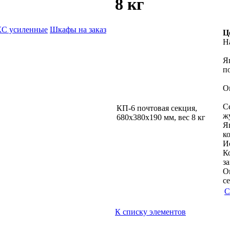
8 кг
КC усиленные
Шкафы на заказ
Ц
Н
Я
п
О
С
КП-6 почтовая секция,
ж
680х380х190 мм, вес 8 кг
Я
к
И
К
з
О
с
С
К списку элементов