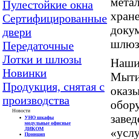
мета
Пулестойкие окна
хране
Сертифицированные
докум
двери
шлюз
Передаточные
Лотки и шлюзы
Наши
Новинки
Мыти
Продукция, снятая с
оказ
производства
обору
Новости
завед
УНО шкафы
модульные офисные
«усл
ДИКОМ
Принцип