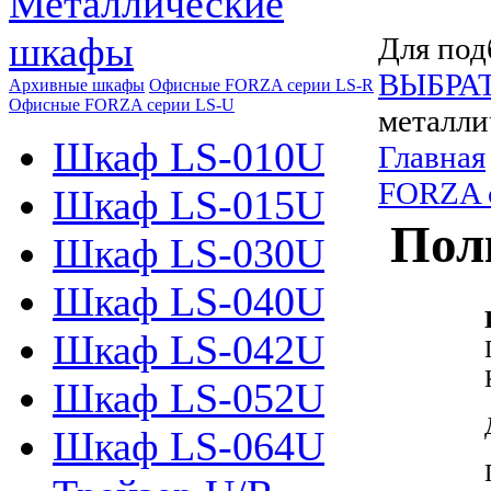
Металлические
шкафы
Для под
ВЫБРА
Архивные шкафы
Офисные FORZA серии LS-R
Офисные FORZA серии LS-U
металли
Шкаф LS-010U
Главная
FORZA 
Шкаф LS-015U
Пол
Шкаф LS-030U
Шкаф LS-040U
Шкаф LS-042U
Шкаф LS-052U
Шкаф LS-064U