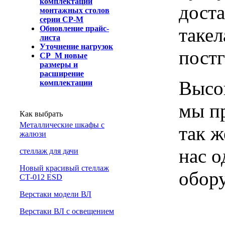
комплектации
доста
монтажных столов
серии СР-М
такел
Обновление прайс-
листа
Уточнение нагрузок
пост
СР_М новые
размеры и
расширение
Высок
комплектации
мы пр
Как выбрать
Металлические шкафы с
так ж
жалюзи
нас 
cтеллаж для дачи
Новый красивый стеллаж
обору
СТ-012 ESD
Верстаки модели ВЛ
Верстаки ВЛ с освещением