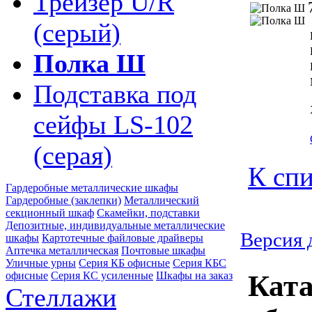
Трейзер U/R
(серый)
Полка Ш
Подставка под
сейфы LS-102
(серая)
К спи
Гардеробные металлические шкафы
Гардеробные (заклепки)
Металлический
секционный шкаф
Скамейки, подставки
Депозитные, индивидуальные металлические
Версия 
шкафы
Картотечные файловые драйверы
Аптечка металлическая
Почтовые шкафы
Уличные урны
Серия КБ офисные
Серия КБС
офисные
Серия КC усиленные
Шкафы на заказ
Ката
Стеллажи