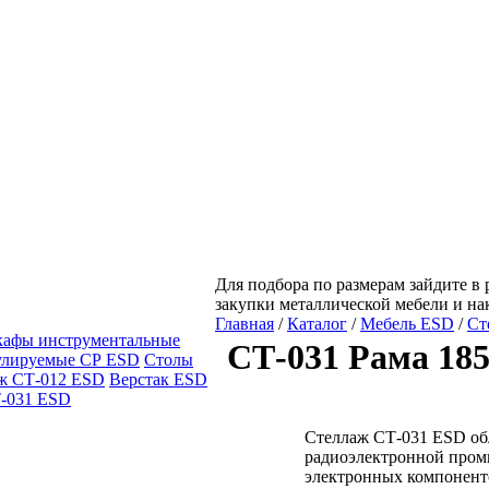
Для подбора по размерам зайдите в 
закупки металлической мебели и н
Главная
/
Каталог
/
Мебель ESD
/
Ст
афы инструментальные
СТ-031 Рама 18
улируемые СР ESD
Столы
ж СТ-012 ESD
Верстак ESD
-031 ESD
Стеллаж СТ-031 ESD обл
радиоэлектронной промы
электронных компонент