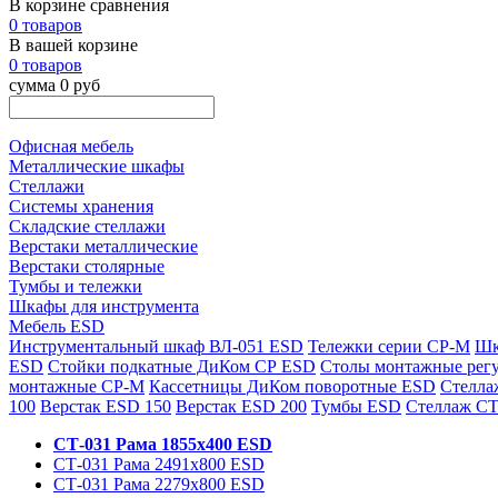
В корзине сравнения
0 товаров
В вашей корзине
0 товаров
сумма 0 руб
Офисная мебель
Металлические шкафы
Стеллажи
Системы хранения
Складские стеллажи
Верстаки металлические
Верстаки столярные
Тумбы и тележки
Шкафы для инструмента
Мебель ESD
Инструментальный шкаф ВЛ-051 ESD
Тележки серии СР-М
Шк
ESD
Стойки подкатные ДиКом СР ESD
Столы монтажные рег
монтажные СР-М
Кассетницы ДиКом поворотные ESD
Стелла
100
Верстак ESD 150
Верстак ESD 200
Тумбы ESD
Стеллаж СТ
СТ-031 Рама 1855х400 ESD
СТ-031 Рама 2491х800 ESD
СТ-031 Рама 2279х800 ESD