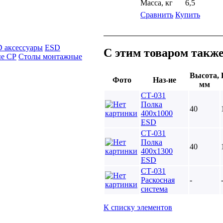
Масса, кг
6,5
Сравнить
Купить
 аксессуары
ESD
С этим товаром такж
ые СР
Столы монтажные
Высота,
Фото
Наз-ие
мм
СТ-031
Полка
40
400х1000
ESD
СТ-031
Полка
40
400х1300
ESD
СТ-031
Раскосная
-
система
К списку элементов