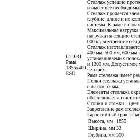
Стеллаж успешно протес
и имеет все необходимы
Стеллаж продается элем
глубине, длине и по кол
системы. К раме стелла
Максимальная нагрузка 
нагрузка на секцию сте
000 кг, внутренние секци
Стеллаж изготавливаетс
400 мм, 500 мм, 600 мм 
СТ-031
устанавливаемых полок.
Рама
и 1300 мм. Допустимое 
1855х400
четырех.
ESD
Рама стеллажа имеет ра
Полки стеллажа устанав
с шагом 53 мм.
Элементы стеллажа окр
обеспечивает антистати
Стойки и стяжки – цвет
Закрепление рам стелла
Гарантийный срок 12 ме
Высота, мм
1855
Ширина, мм
33
Глубина, мм
300