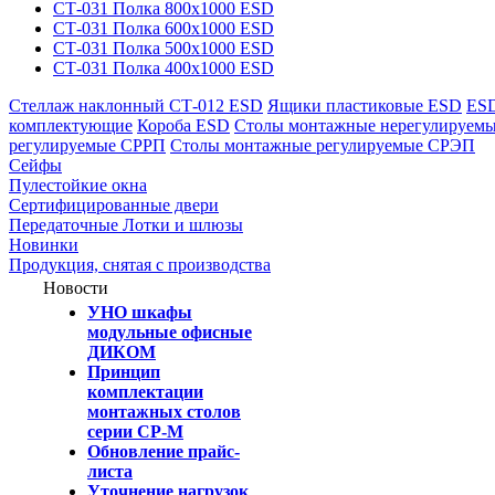
СТ-031 Полка 800х1000 ESD
СТ-031 Полка 600х1000 ESD
СТ-031 Полка 500х1000 ESD
СТ-031 Полка 400х1000 ESD
Стеллаж наклонный СТ-012 ESD
Ящики пластиковые ESD
ESD
комплектующие
Короба ESD
Столы монтажные нерегулируем
регулируемые СРРП
Столы монтажные регулируемые СРЭП
Сейфы
Пулестойкие окна
Сертифицированные двери
Передаточные Лотки и шлюзы
Новинки
Продукция, снятая с производства
Новости
УНО шкафы
модульные офисные
ДИКОМ
Принцип
комплектации
монтажных столов
серии СР-М
Обновление прайс-
листа
Уточнение нагрузок