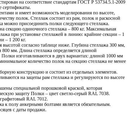
тирован на соответствие стандартам ГОСТ Р 53734.5.1-2009
е сертификаты.
ентами и имеет возможность моделирования по высоте,
ичеству полок. Стеллаж состоит из рам, полок и раскосной
жа можно присоединить полки следующего стеллажа.
на секцию одиночного стеллажа – 800 кг. Максимальная
ллажа при установке стеллажей в линию: крайние секции – 1
и – 1 200 кг.
я высотой согласно таблице ниже. Глубина стеллажа 300 мм,
и 800 мм. Длина стеллажа определяется длиной
 Полки изготавливаются в двух вариантах: длиной 1000 мм
минимальное количество полок на секцию стеллажа не менее
зборную конструкцию и состоит из отдельных элементов.
ливаются на зацепы рам стеллажа и регулируются по высоте
ашены специальной порошковой краской, которая
ческую защиту Полки – цвет светло-серый RAL 7038.
 графитовый RAL 7012.
жа к полу анкерными болтами является обязательным.
сяцев с даты продажи.