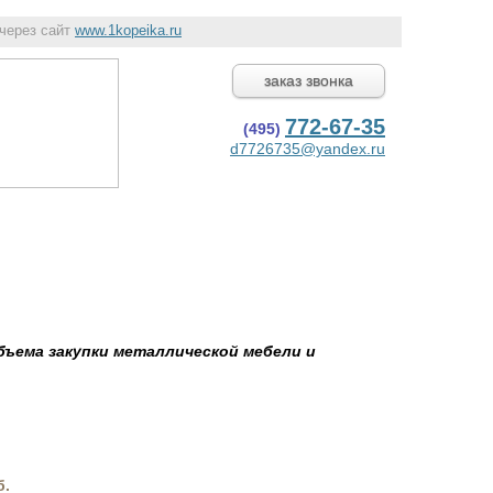
 через сайт
www.1kopeika.ru
заказ звонка
772-67-35
(495)
d7726735@yandex.ru
Сотрудничество
Контакты
Обратная связь
бъема закупки металлической мебели и
б.