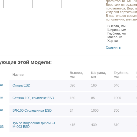
графитовый RAL 701
Верстаки отгружают
прилагается. Верст
Изделия сертифицир
В настоящее время
исполнении, или зак
Высота, мм
Ширина, мм
Глубина, мм
Масса, кг
Хар-ки
Сравнить
ующие этой модели:
Высота,
Ширина,
Глубина,
Наз-ие
мм
мм
мм
Опора ESD
820
160
640
Стяжка 100, комплект ESD
150
85
1000
ВЛ-100 Столешница ESD
24
1000
700
Тумба подвесная ДиКом СР-
415
430
610
М-003 ESD