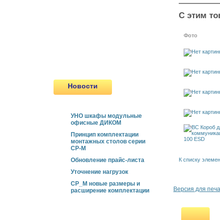
Пулестойкие окна
С этим то
Сертифицированные двери
Передаточные Лотки и шлюзы
Фото
Новинки
Продукция, снятая с
производства
Новости
УНО шкафы модульные
офисные ДИКОМ
Принцип комплектации
монтажных столов серии
СР-М
К списку элеме
Обновление прайс-листа
Уточнение нагрузок
СР_М новые размеры и
Версия для печ
расширение комплектации