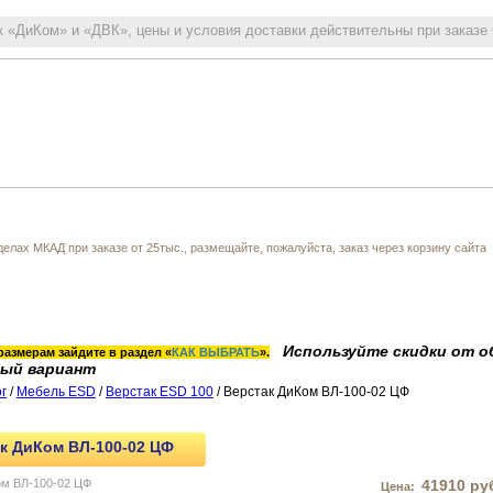
 «ДиКом» и «ДВК», цены и условия доставки действительны при заказе
и
Прайс-лист
Услуги
Справочная информация
Новости
делах МКАД при заказе от 25тыс., размещайте, пожалуйста, заказ через корзину сайта
Используйте скидки от о
размерам зайдите в раздел «
КАК ВЫБРАТЬ
».
ный вариант
г
/
Мебель ESD
/
Верстак ESD 100
/ Верстак ДиКом ВЛ-100-02 ЦФ
к ДиКом ВЛ-100-02 ЦФ
41910 ру
Цена: