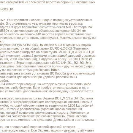
ака собирается из элементов верстака серии ВЛ, окрашенных
Л-003 ЦФ
ные. Они крепятся к столешнице с помощью установленных
фт. Это значительно увеличивает прочность верстака.
дится в двух вариантах: антистатическая МФ Thermopal 24
 (ESD) и ламинированная общепромышленная МФ 24 мм
вке общепромышленной МФ верстак теряет антистатические
олнительно не установить аксессуары. Максимальная нагрузка
кг
.
 подвесная тумба ВЛ-003 ЦФ имеют 5 и 3 выдвижных ящика
щики запираются на общий замок EURO-LOCKS (Германия,
Максимальная нагрузка на ящик тумб ВЛ-015 ЦФ и ВЛ-003 ЦФ
ЦФ укомплектована 2 полками и распашной дверцей с замком
ния, 2000 комбинаций). Нагрузка на полку ВЛ-010 ЦФ
60 кг
.
становить Экран перфорированный ВС ЦФ (Э1, Э2, Э3, Э4).
 зацепов легко устанавливаются полки и другие аксессуары.
узка на всю конструкцию Экрана
100кг
.
рана верстака можно установить ВС Короба для коммуникаций
полнением для организации удобной рабочей зоны
работ.
 Э4 имеют перекладину, на которую можно установить либо
льник, либо бегунки. Если требуется использовать и то, и
имо установить дополнительную перекладину (приобретается
стаков устанавливается на Экраны ВС ЦФ Э3 и Э4. Система
ктована энергосберегающим светодиодным светильником с
ужбы, который обеспечивает освещенность
1200 Lx
рабочей
ка. На торце расположены удобная кнопка включения-
р, который позволяет регулировать яркость. Компоненты
ечивают электромагнитную совместимость. Угол наклона
руется с возможностью фиксации. Длина кабеля светильника -
рашен специальной порошковой краской, которая
татическую защиту. Все Экраны, ящики и дверцы тумб – цвет