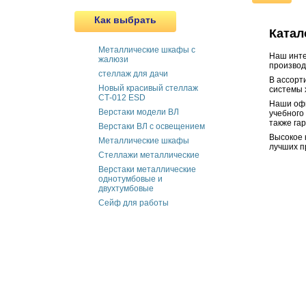
Как выбрать
Катал
Металлические шкафы с
Наш инте
жалюзи
производ
cтеллаж для дачи
В ассорт
Новый красивый стеллаж
системы 
СТ-012 ESD
Наши офи
Верстаки модели ВЛ
учебного
также га
Верстаки ВЛ с освещением
Высокое 
Металлические шкафы
лучших п
Стеллажи металлические
Верстаки металлические
однотумбовые и
двухтумбовые
Сейф для работы
г.Москва
Телефон многоканальный (4