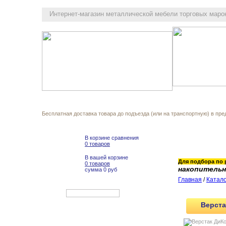
Интернет-магазин
металлической мебели торговых марок
Как выбрать
Каталог
Корзина
О компани
Бесплатная доставка товара до подъезда (или на транспортную) в пре
В корзине сравнения
0 товаров
В вашей корзине
Для подбора по 
0 товаров
накопитель
сумма 0 руб
Главная
/
Катало
Верста
Офисная мебель