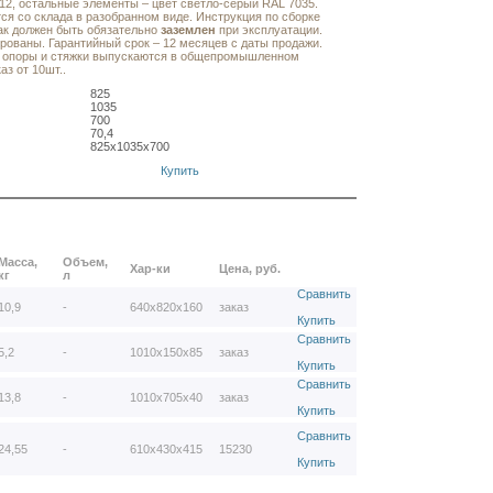
2, остальные элементы – цвет светло-серый RAL 7035.
ся со склада в разобранном виде. Инструкция по сборке
ак должен быть обязательно
заземлен
при эксплуатации.
ованы. Гарантийный срок – 12 месяцев с даты продажи.
 опоры и стяжки выпускаются в общепромышленном
аз от 10шт..
825
1035
700
70,4
825х1035х700
Купить
Масса,
Объем,
Хар-ки
Цена, руб.
кг
л
Сравнить
10,9
-
640х820х160
заказ
Купить
Сравнить
5,2
-
1010х150х85
заказ
Купить
Сравнить
13,8
-
1010х705х40
заказ
Купить
Сравнить
24,55
-
610х430х415
15230
Купить