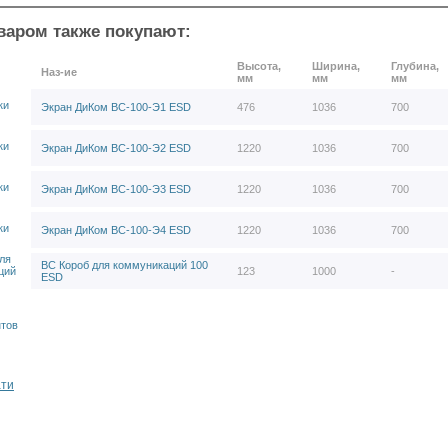
варом также покупают:
Высота,
Ширина,
Глубина,
Наз-ие
мм
мм
мм
Экран ДиКом ВС-100-Э1 ESD
476
1036
700
Экран ДиКом ВС-100-Э2 ESD
1220
1036
700
Экран ДиКом ВС-100-Э3 ESD
1220
1036
700
Экран ДиКом ВС-100-Э4 ESD
1220
1036
700
ВС Короб для коммуникаций 100
123
1000
-
ESD
нтов
ати