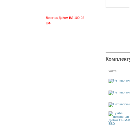
ЦФ
Верстак ДиКом ВЛ-100-01
МФ
Верстак ДиКом ВЛ-100-02
ЦФ
Верстак ДиКом ВЛ-100-02
МФ
Верстак ESD 150
Верстак ESD 200
Тумбы ESD
Стеллаж СТ-031 ESD
Комплект
Стеллаж наклонный СТ-012
ESD
Фото
Ящики пластиковые ESD
ESD аксессуары
ESD комплектующие
Короба ESD
Столы монтажные
нерегулируемые СР
Столы монтажные
регулируемые СРРП
Столы монтажные
регулируемые СРЭП
Сейфы