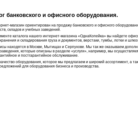
ог банковского и офисного оборудования.
рнет-магазин ориентирован на продажу банковского и офисного оборудовани
ств, складов и учебных заведений.
именте каталога нашего интернет-магазина «ОднаКопейка» вы найдете офис
хранения и складирования груза и документов, верстаки, тумбы, лотки и шлюз
сы находятся в Москве, Мытищах и Серпухове. Мы так же оказываем дополн
 заведения, которые описаны в разделе «услуги», например, мы осуществляем
рантийное и постгарантийное обслуживание.
качество оборудования, которое мы предлагаем и широкий ассортимент, а та
редложений для оборудования бизнеса и производства.
95) 772‒67‒35
d7726735@ya.ru