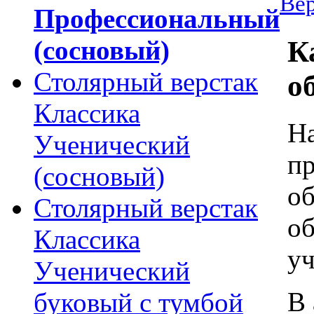
Вер
Профессиональный
(сосновый)
К
Столярный верстак
о
Классика
На
Ученический
пр
(сосновый)
об
Столярный верстак
об
Классика
уч
Ученический
В 
буковый с тумбой