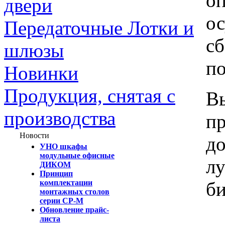
оп
двери
ос
Передаточные Лотки и
сб
шлюзы
по
Новинки
Продукция, снятая с
Вы
производства
пр
Новости
до
УНО шкафы
модульные офисные
л
ДИКОМ
Принцип
би
комплектации
монтажных столов
серии СР-М
Обновление прайс-
листа