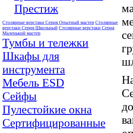
ма
Престиж
ме
Столярные верстаки Серия Опытный мастер
Столярные
верстаки Серия Школьный
Столярные верстаки Серия
се
Маленький мастер
Тумбы и тележки
гр
Шкафы для
ш
инструмента
Н
Мебель ESD
Се
Сейфы
до
Пулестойкие окна
ва
Сертифицированные