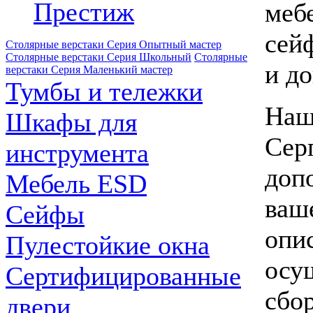
Престиж
меб
сей
Столярные верстаки Серия Опытный мастер
Столярные верстаки Серия Школьный
Столярные
и д
верстаки Серия Маленький мастер
Тумбы и тележки
Наш
Шкафы для
Сер
инструмента
доп
Мебель ESD
ваше
Сейфы
опи
Пулестойкие окна
осу
Сертифицированные
сбор
двери