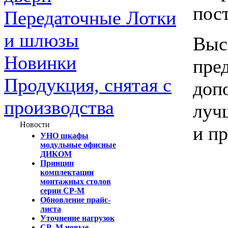
пос
Передаточные Лотки
и шлюзы
Выс
Новинки
пре
Продукция, снятая с
доп
производства
луч
Новости
и пр
УНО шкафы
модульные офисные
ДИКОМ
Принцип
комплектации
монтажных столов
серии СР-М
Обновление прайс-
листа
Уточнение нагрузок
СР_М новые