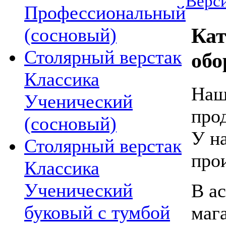
Верси
Профессиональный
Кат
(сосновый)
Столярный верстак
обо
Классика
Наш
Ученический
про
(сосновый)
У н
Столярный верстак
про
Классика
Ученический
В а
буковый с тумбой
маг