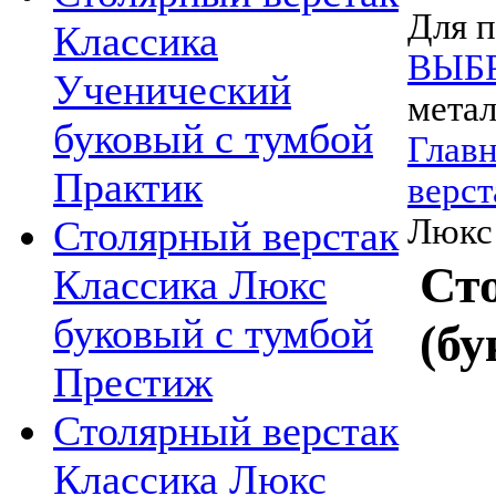
Для п
Классика
ВЫБ
Ученический
метал
буковый с тумбой
Главн
Практик
верст
Люкс
Столярный верстак
Ст
Классика Люкс
буковый с тумбой
(б
Престиж
Столярный верстак
Классика Люкс